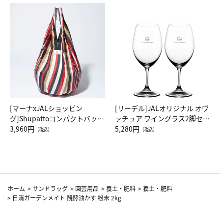
[マーナxJALショッピン
[リーデル]JALオリジナル オヴ
グ]Shupattoコンパクトバッグ
ァチュア ワイングラス2脚セッ
Drop JAL客室乗務員（LC）ス
3,960円
ト（レッドワイン）
5,280円
（税込）
（税込）
カーフ柄
ホーム
>
サンドラッグ
>
園芸用品
>
養土・肥料
>
養土・肥料
>
日清ガーデンメイト 醗酵油かす 粉末 2kg