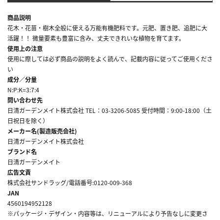
商品説明
花木・花苗・樹木全般に使える万能有機肥料です。元肥、置き肥、追肥に大
活躍！！ 微量要素も豊富に含み、丈夫できれいな植物を育てます。
使用上の注意
使用に際しては必ず商品の説明をよく読んで、記載内容に従ってご使用くださ
い
成分／分量
N:P:K=3:7:4
問い合わせ先
日清ガーデンメイト株式会社 TEL：03-3206-5085 受付時間：9:00-18:00（土
日祝日を除く）
メーカー名(製造販売会社)
日清ガーデンメイト株式会社
ブランド名
日清ガーデンメイト
広告文責
株式会社サンドラッグ/電話番号:0120-009-368
JAN
4560194952128
※パッケージ・デザイン・内容等は、リニューアルにより予告なしに変更さ