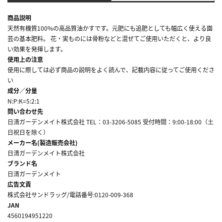
商品説明
天然有機質100%の高品質油かすです。元肥にも追肥としても幅広く使える園
芸の基本肥料。 花・実ものには骨粉などと混ぜてご使用いただくと、より良
い効果を発揮します。
使用上の注意
使用に際しては必ず商品の説明をよく読んで、記載内容に従ってご使用くださ
い
成分／分量
N:P:K=5:2:1
問い合わせ先
日清ガーデンメイト株式会社 TEL：03-3206-5085 受付時間：9:00-18:00（土
日祝日を除く）
メーカー名(製造販売会社)
日清ガーデンメイト株式会社
ブランド名
日清ガーデンメイト
広告文責
株式会社サンドラッグ/電話番号:0120-009-368
JAN
4560194951220