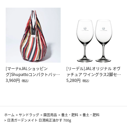
[マーナxJALショッピン
[リーデル]JALオリジナル オヴ
グ]Shupattoコンパクトバッグ
ァチュア ワイングラス2脚セッ
Drop JAL客室乗務員（LC）ス
3,960円
ト（レッドワイン）
5,280円
（税込）
（税込）
カーフ柄
ホーム
>
サンドラッグ
>
園芸用品
>
養土・肥料
>
養土・肥料
>
日清ガーデンメイト 日清純正油かす 700g