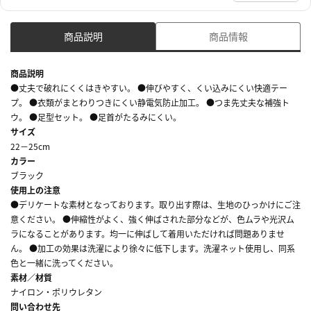
商品説明
商品情報
商品説明
●丈夫で破れにくくはきやすい。 ●伸びやすく、くい込みにくい快適テー
プ。 ●衣類がまとわりつきにくい静電気防止加工。 ●つま先丈夫な補強ト
ウ。 ●足型セット。 ●足首がたるみにくい。
サイズ
22－25cm
カラー
ブラック
使用上の注意
●デリケートな素材となっております。取り出す際は、生地のひっかけにご注
意ください。 ●伸縮性がよく、強く伸ばされた部分などが、色ムラや光沢ム
ラになることがあります。均一に伸ばして着用いただければ問題ありませ
ん。 ●加工の効果は洗濯により徐々に低下します。洗濯ネット使用し、同系
色と一緒に洗ってください。
素材／材質
ナイロン・ポリウレタン
問い合わせ先