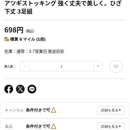
アツギストッキング 強く丈夫で美しく。ひざ
下丈 3足組
698円
（税込）
積算 6 マイル (1倍)
在庫
通常：3-7営業日 発送目安
購入数：
△
条件付きで可
キャンセル
詳細を見る
▼
△
条件付きで可
返品
詳細を見る
▼