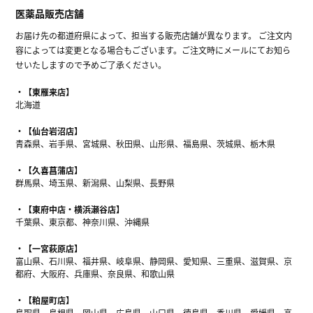
医薬品販売店舗
お届け先の都道府県によって、担当する販売店舗が異なります。 ご注文内
容によっては変更となる場合もございます。ご注文時にメールにてお知ら
せいたしますので予めご了承ください。
【東雁来店】
北海道
【仙台岩沼店】
青森県、岩手県、宮城県、秋田県、山形県、福島県、茨城県、栃木県
【久喜菖蒲店】
群馬県、埼玉県、新潟県、山梨県、長野県
【東府中店・横浜瀬谷店】
千葉県、東京都、神奈川県、沖縄県
【一宮萩原店】
富山県、石川県、福井県、岐阜県、静岡県、愛知県、三重県、滋賀県、京
都府、大阪府、兵庫県、奈良県、和歌山県
【粕屋町店】
鳥取県、島根県、岡山県、広島県、山口県、徳島県、香川県、愛媛県、高