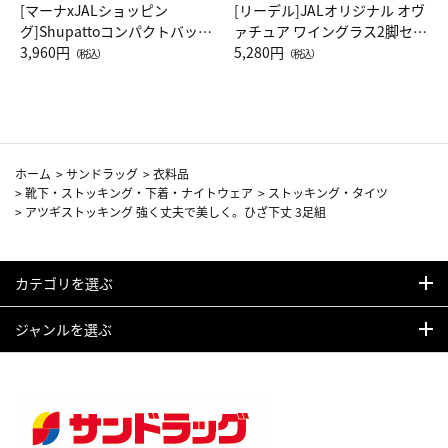
[マーナxJALショッピン
[リーデル]JALオリジナル オヴ
グ]Shupattoコンパクトバッグ
ァチュア ワイングラス2脚セッ
Drop JAL客室乗務員（LC）ス
3,960円
ト（レッドワイン）
5,280円
（税込）
（税込）
カーフ柄
ホーム
>
サンドラッグ
>
衣料品
>
靴下・ストッキング・下着・ナイトウェア
>
ストッキング・タイツ
>
アツギストッキング 強く丈夫で美しく。ひざ下丈 3足組
カテゴリを選ぶ
ジャンルを選ぶ