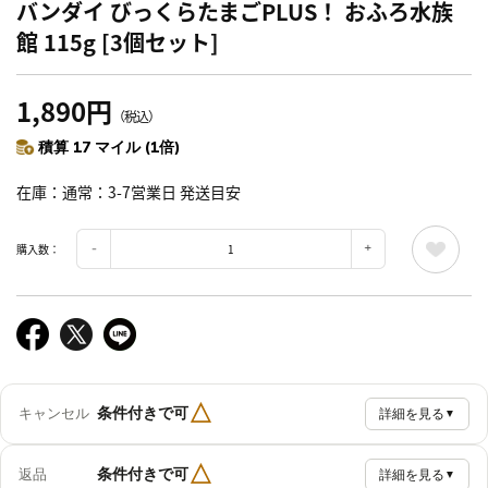
バンダイ びっくらたまごPLUS！ おふろ水族
館 115g [3個セット]
1,890円
（税込）
積算 17 マイル (1倍)
在庫
通常：3-7営業日 発送目安
購入数：
△
条件付きで可
キャンセル
詳細を見る
▼
△
条件付きで可
返品
詳細を見る
▼