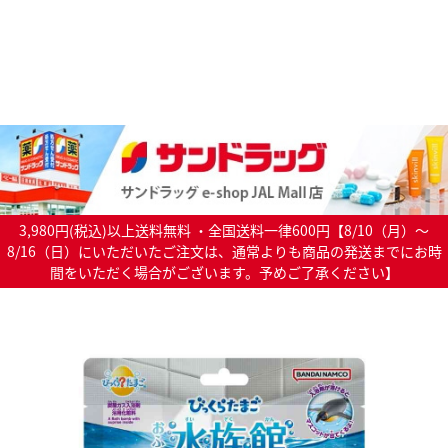
3,980円(税込)以上送料無料 ・全国送料一律600円【8/10（月）～
8/16（日）にいただいたご注文は、通常よりも商品の発送までにお時
間をいただく場合がございます。予めご了承ください】