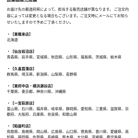
お届け先の都道府県によって、担当する販売店舗が異なります。 ご注文内
容によっては変更となる場合もございます。ご注文時にメールにてお知ら
せいたしますので予めご了承ください。
【東雁来店】
北海道
【仙台岩沼店】
青森県、岩手県、宮城県、秋田県、山形県、福島県、茨城県、栃木県
【久喜菖蒲店】
群馬県、埼玉県、新潟県、山梨県、長野県
【東府中店・横浜瀬谷店】
千葉県、東京都、神奈川県、沖縄県
【一宮萩原店】
富山県、石川県、福井県、岐阜県、静岡県、愛知県、三重県、滋賀県、京
都府、大阪府、兵庫県、奈良県、和歌山県
【粕屋町店】
鳥取県、島根県、岡山県、広島県、山口県、徳島県、香川県、愛媛県、高
知県、福岡県、佐賀県、長崎県、熊本県、大分県、宮崎県、鹿児島県