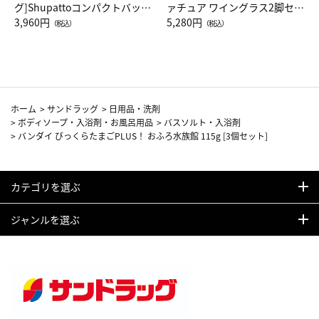
グ]Shupattoコンパクトバッグ
ァチュア ワイングラス2脚セッ
Drop JAL客室乗務員（LC）ス
3,960円
ト（レッドワイン）
5,280円
（税込）
（税込）
カーフ柄
ホーム
>
サンドラッグ
>
日用品・洗剤
>
ボディソープ・入浴剤・お風呂用品
>
バスソルト・入浴剤
>
バンダイ びっくらたまごPLUS！ おふろ水族館 115g [3個セット]
カテゴリを選ぶ
ジャンルを選ぶ