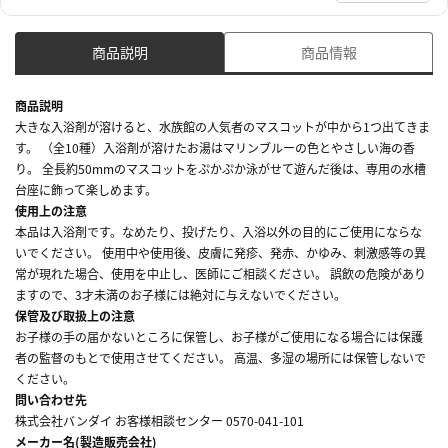
商品説明
商品情報
商品説明
大きな入浴剤が溶けると、水族館の人気者のマスコットが中から1つ出てきま
す。 （全10種）入浴剤が溶けたお湯はマリンブルーの色とやさしい海の香
り。 全長約50mmのマスコットをぷかぷか泳がせて遊んだ後は、専用の水槽
台座に飾って楽しめます。
使用上の注意
本品は入浴剤です。なめたり、投げたり、入浴以外の目的にご使用にならな
いでください。 使用中や使用後、皮膚に発疹、発赤、かゆみ、刺激感等の異
常が現れた場合、使用を中止し、医師にご相談ください。 誤飲の危険があり
ますので、3才未満のお子様には絶対に与えないでください。
保管及び取扱上の注意
お子様の手の届かないところに保管し、お子様がご使用になる場合には保護
者の監督のもとで使用させてください。 高温、多湿の場所には保管しないで
ください。
問い合わせ先
株式会社バンダイ お客様相談センター 0570-041-101
メーカー名(製造販売会社)