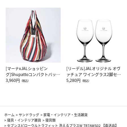
[マーナxJALショッピン
[リーデル]JALオリジナル オヴ
グ]Shupattoコンパクトバッグ
ァチュア ワイングラス2脚セッ
Drop JAL客室乗務員（LC）ス
3,960円
ト（レッドワイン）
5,280円
（税込）
（税込）
カーフ柄
ホーム
>
サンドラッグ
>
家電・インテリア・生活雑貨
>
寝具・インテリア雑貨
>
寝具類
>
セブンスピローウルトラフィット 洗えるプラスW TR7AWS02 【直送品】