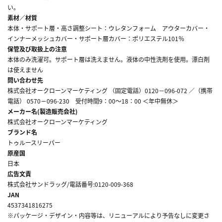
い。
素材／材質
本体・サポート層・高さ調整シート：ウレタンフォーム アウターカバー・
インナーメッシュカバー・サポート層カバー：ポリエステル101％
保管及び取扱上の注意
本体のみ洗濯可。サポート層は洗えません。液体の中性洗剤を使用。漂白剤
は使えません
問い合わせ先
株式会社オークローンマーケティング （固定電話）0120－096-072 ／（携帯
電話） 0570－096-230 受付時間9：00～18：00 ＜年中無休＞
メーカー名(製造販売会社)
株式会社オークローンマーケティング
ブランド名
トゥルースリーパー
原産国
日本
広告文責
株式会社サンドラッグ/電話番号:0120-009-368
JAN
4537341816275
※パッケージ・デザイン・内容等は、リニューアルにより予告なしに変更さ