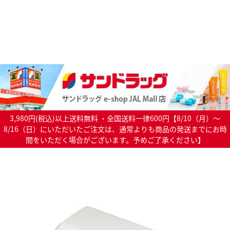
3,980円(税込)以上送料無料 ・全国送料一律600円【8/10（月）～
8/16（日）にいただいたご注文は、通常よりも商品の発送までにお時
間をいただく場合がございます。予めご了承ください】