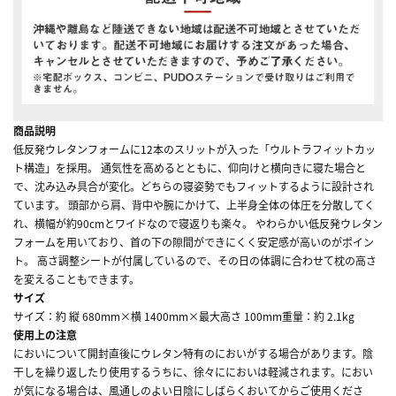
商品説明
低反発ウレタンフォームに12本のスリットが入った「ウルトラフィットカッ
ト構造」を採用。 通気性を高めるとともに、仰向けと横向きに寝た場合と
で、沈み込み具合が変化。どちらの寝姿勢でもフィットするように設計され
ています。 頭部から肩、背中や腕にかけて、上半身全体の体圧を分散してく
れ、横幅が約90cmとワイドなので寝返りも楽々。 やわらかい低反発ウレタン
フォームを用いており、首の下の隙間ができにくく安定感が高いのがポイン
ト。 高さ調整シートが付属しているので、その日の体調に合わせて枕の高さ
を変えることもできます。
サイズ
サイズ：約 縦 680mm×横 1400mm×最大高さ 100mm重量：約 2.1kg
使用上の注意
においについて開封直後にウレタン特有のにおいがする場合があります。陰
干しを繰り返したり使用するうちに、徐々ににおいは軽減されます。におい
が気になる場合は、風通しのよい日陰にしばらくおいてからご使用くださ