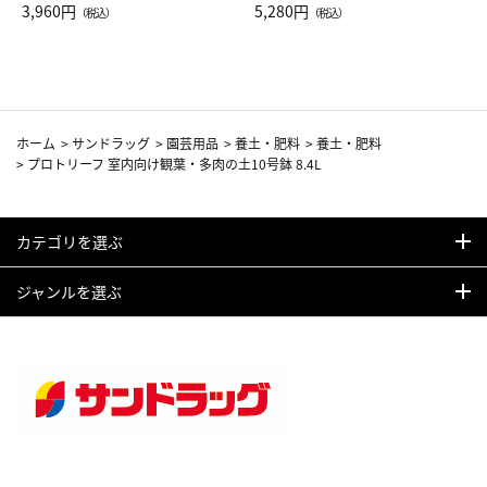
Drop JAL客室乗務員（LC）ス
3,960円
ト（レッドワイン）
5,280円
（税込）
（税込）
カーフ柄
ホーム
>
サンドラッグ
>
園芸用品
>
養土・肥料
>
養土・肥料
>
プロトリーフ 室内向け観葉・多肉の土10号鉢 8.4L
カテゴリを選ぶ
ジャンルを選ぶ