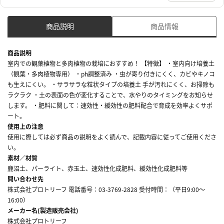
商品説明
商品情報
商品説明
室内での観葉植物と多肉植物の栽培におすすめ！ 【特徴】 ・室内向け培養土
（観葉・多肉植物専用） ・ph調整済み ・虫が寄り付きにくく、カビやキノコ
も生えにくい。 ・サラサラな粒状タイプの培養土 手が汚れにくく、お掃除も
ラクラク ・土の表面の色が変化することで、水やりのタイミングをお知らせ
します。 ・肥料に関して：速効性・緩効性の肥料配合で育成を効率よくサポ
ート。
使用上の注意
使用に際しては必ず商品の説明をよく読んで、記載内容に従ってご使用くださ
い。
素材／材質
鹿沼土、パーライト、赤玉土、速効性化成肥料、緩効性化成肥料等
問い合わせ先
株式会社プロトリーフ 電話番号：03-3769-2828 受付時間：（平日9:00～
16:00）
メーカー名(製造販売会社)
株式会社プロトリーフ