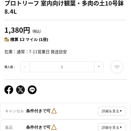
プロトリーフ 室内向け観葉・多肉の土10号鉢
8.4L
1,380円
（税込）
積算 12 マイル (1倍)
在庫
通常：7-11営業日 発送目安
購入数：
△
条件付きで可
キャンセル
詳細を見る
▼
△
条件付きで可
返品
詳細を見る
▼