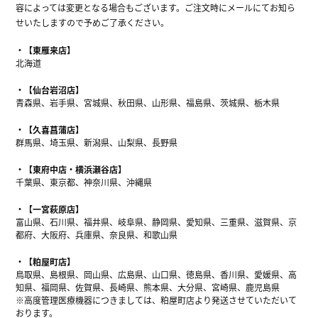
容によっては変更となる場合もございます。ご注文時にメールにてお知ら
せいたしますので予めご了承ください。
【東雁来店】
北海道
【仙台岩沼店】
青森県、岩手県、宮城県、秋田県、山形県、福島県、茨城県、栃木県
【久喜菖蒲店】
群馬県、埼玉県、新潟県、山梨県、長野県
【東府中店・横浜瀬谷店】
千葉県、東京都、神奈川県、沖縄県
【一宮萩原店】
富山県、石川県、福井県、岐阜県、静岡県、愛知県、三重県、滋賀県、京
都府、大阪府、兵庫県、奈良県、和歌山県
【粕屋町店】
鳥取県、島根県、岡山県、広島県、山口県、徳島県、香川県、愛媛県、高
知県、福岡県、佐賀県、長崎県、熊本県、大分県、宮崎県、鹿児島県
※高度管理医療機器につきましては、粕屋町店より発送させていただいて
おります。