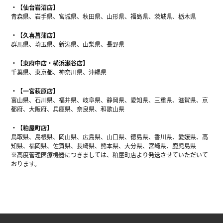
【仙台岩沼店】
青森県、岩手県、宮城県、秋田県、山形県、福島県、茨城県、栃木県
【久喜菖蒲店】
群馬県、埼玉県、新潟県、山梨県、長野県
【東府中店・横浜瀬谷店】
千葉県、東京都、神奈川県、沖縄県
【一宮萩原店】
富山県、石川県、福井県、岐阜県、静岡県、愛知県、三重県、滋賀県、京
都府、大阪府、兵庫県、奈良県、和歌山県
【粕屋町店】
鳥取県、島根県、岡山県、広島県、山口県、徳島県、香川県、愛媛県、高
知県、福岡県、佐賀県、長崎県、熊本県、大分県、宮崎県、鹿児島県
※高度管理医療機器につきましては、粕屋町店より発送させていただいて
おります。