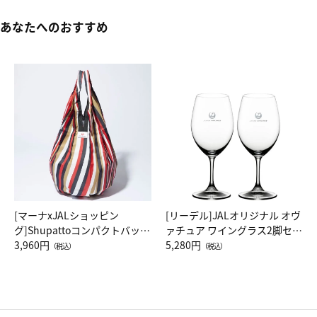
あなたへのおすすめ
[マーナxJALショッピン
[リーデル]JALオリジナル オヴ
グ]Shupattoコンパクトバッグ
ァチュア ワイングラス2脚セッ
Drop JAL客室乗務員（LC）ス
3,960円
ト（レッドワイン）
5,280円
（税込）
（税込）
カーフ柄