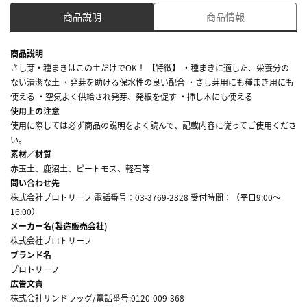
商品説明
商品情報
商品説明
さし芽・種まきはこの土だけでOK！ 【特徴】 ・種まきに適した、栄養分の
ない清潔な土 ・発芽を助ける保水性の良い配合 ・さし芽用にも種まき用にも
使える ・空気よく供給され発芽、発根を促す ・挿し木にも使える
使用上の注意
使用に際しては必ず商品の説明をよく読んで、記載内容に従ってご使用くださ
い。
素材／材質
赤玉土、鹿沼土、ピートモス、軽石等
問い合わせ先
株式会社プロトリーフ 電話番号：03-3769-2828 受付時間：（平日9:00～
16:00）
メーカー名(製造販売会社)
株式会社プロトリーフ
ブランド名
プロトリーフ
広告文責
株式会社サンドラッグ/電話番号:0120-009-368