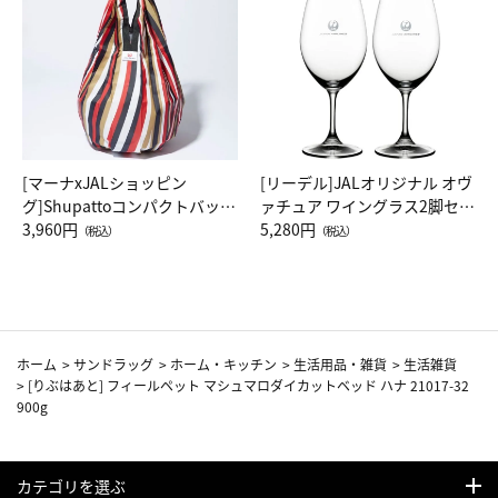
[マーナxJALショッピン
[リーデル]JALオリジナル オヴ
グ]Shupattoコンパクトバッグ
ァチュア ワイングラス2脚セッ
Drop JAL客室乗務員（LC）ス
3,960円
ト（レッドワイン）
5,280円
（税込）
（税込）
カーフ柄
ホーム
>
サンドラッグ
>
ホーム・キッチン
>
生活用品・雑貨
>
生活雑貨
>
[りぶはあと] フィールペット マシュマロダイカットベッド ハナ 21017-32
900g
カテゴリを選ぶ