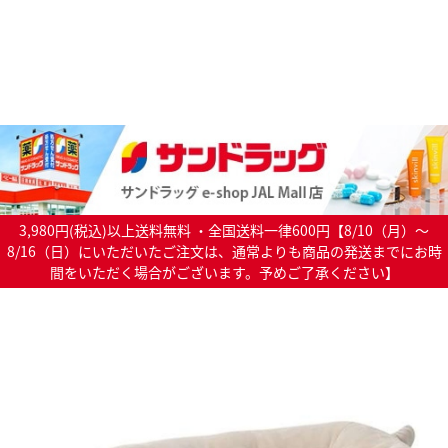
3,980円(税込)以上送料無料 ・全国送料一律600円【8/10（月）～
8/16（日）にいただいたご注文は、通常よりも商品の発送までにお時
間をいただく場合がございます。予めご了承ください】