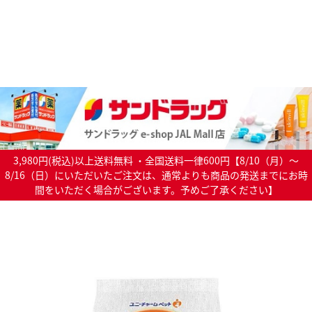
3,980円(税込)以上送料無料 ・全国送料一律600円【8/10（月）～
8/16（日）にいただいたご注文は、通常よりも商品の発送までにお時
間をいただく場合がございます。予めご了承ください】