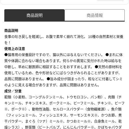
商品説明
商品情報
商品説明
食事の吐き戻しを軽減し、お腹で素早く崩れて消化。 10種の自然素材と栄養
を！
使用上の注意
●猫専用の栄養設計ですので、猫以外には与えないでください。 ●まれに体
質や体調に合わない場合もあります。何らかの異常に気付かれた時は給与を
中断し、早めに獣医師に相談することをおすすめします。 ●天然の原材料を
使用しているため、色や形状などにばらつきがみられることがありますが、
品質に問題はありません。 ●旨み成分が固まったり、粒などに付着してシミ
のように見える場合がありますが、品質に問題はありません。
成分／分量
穀類（小麦粉、コーングルテンミール、トウモロコシ、パン粉）、肉類（チ
キンミール、チキンエキス、ポークミール、ビーフミール、チキン※、ビーフ
※、ポーク※）、動物性油脂、セルロースパウダー（食物繊維源）、魚介類
（フィッシュミール、フィッシュエキス、サーモンエキス※、かつお節、煮
干パウダー、まぐろ（ツナ）ミール※、かつおミール※、白身魚ミール、乾
燥シラス）、野菜類（ビートパルプ、にんじんパウダー※、かぼちゃパウダ