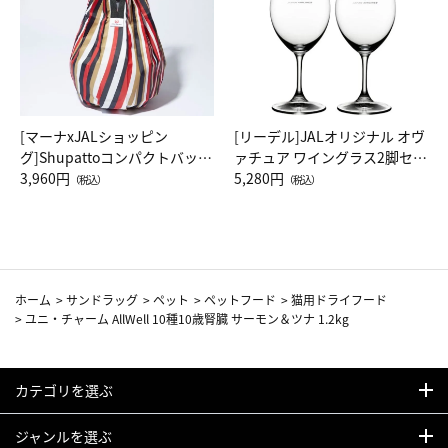
[マーナxJALショッピン
[リーデル]JALオリジナル オヴ
グ]Shupattoコンパクトバッグ
ァチュア ワイングラス2脚セッ
Drop JAL客室乗務員（LC）ス
3,960円
ト（レッドワイン）
5,280円
（税込）
（税込）
カーフ柄
ホーム
>
サンドラッグ
>
ペット
>
ペットフード
>
猫用ドライフード
>
ユニ・チャーム AllWell 10種10歳腎臓 サーモン＆ツナ 1.2kg
カテゴリを選ぶ
ジャンルを選ぶ