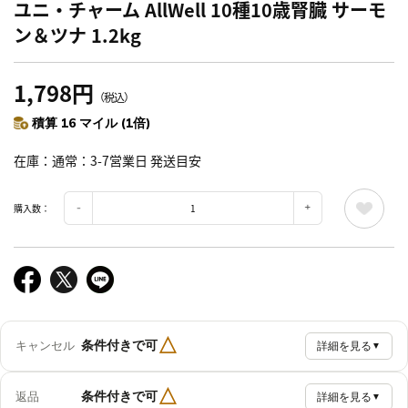
ユニ・チャーム AllWell 10種10歳腎臓 サーモ
ン＆ツナ 1.2kg
1,798円
（税込）
積算 16 マイル (1倍)
在庫
通常：3-7営業日 発送目安
購入数：
△
条件付きで可
キャンセル
詳細を見る
▼
△
条件付きで可
返品
詳細を見る
▼