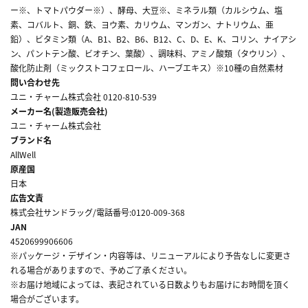
ー※、トマトパウダー※）、酵母、大豆※、ミネラル類（カルシウム、塩
素、コバルト、銅、鉄、ヨウ素、カリウム、マンガン、ナトリウム、亜
鉛）、ビタミン類（A、B1、B2、B6、B12、C、D、E、K、コリン、ナイアシ
ン、パントテン酸、ビオチン、葉酸）、調味料、アミノ酸類（タウリン）、
酸化防止剤（ミックストコフェロール、ハーブエキス）※10種の自然素材
問い合わせ先
ユニ・チャーム株式会社 0120-810-539
メーカー名(製造販売会社)
ユニ・チャーム株式会社
ブランド名
AllWell
原産国
日本
広告文責
株式会社サンドラッグ/電話番号:0120-009-368
JAN
4520699906606
※パッケージ・デザイン・内容等は、リニューアルにより予告なしに変更さ
れる場合がありますので、予めご了承ください。
※お届け地域によっては、表記されている日数よりもお届けにお時間を頂く
場合がございます。