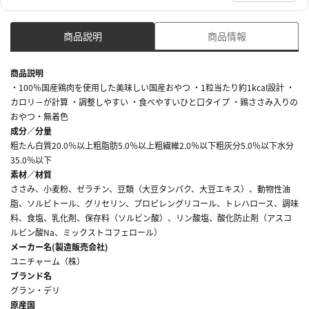
商品説明
商品情報
商品説明
・100％国産鶏肉を使用した美味しい国産おやつ ・1粒当たり約1kcal設計 ・
カロリ－が計算 ・調整しやすい ・食べやすいひと口タイプ ・鶏ささみ入りの
おやつ・無着色
成分／分量
粗たん白質20.0％以上粗脂肪5.0％以上粗繊維2.0％以下粗灰分5.0％以下水分
35.0％以下
素材／材質
ささみ、小麦粉、ゼラチン、豆類（大豆タンパク、大豆エキス）、動物性油
脂、ソルビトール、グリセリン、プロピレングリコール、トレハロース、調味
料、食塩、乳化剤、保存料（ソルビン酸）、リン酸塩、酸化防止剤（アスコ
ルビン酸Na、ミックストコフェロール）
メーカー名(製造販売会社)
ユニチャーム（株）
ブランド名
グラン・デリ
原産国