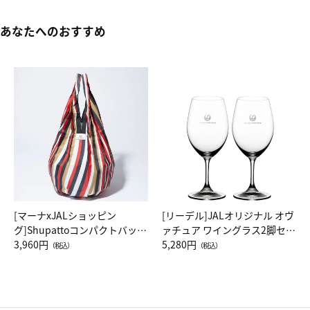
あなたへのおすすめ
[マーナxJALショッピン
[リーデル]JALオリジナル オヴ
グ]Shupattoコンパクトバッグ
ァチュア ワイングラス2脚セッ
Drop JAL客室乗務員（LC）ス
3,960円
ト（レッドワイン）
5,280円
（税込）
（税込）
カーフ柄