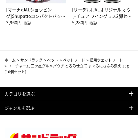
[マーナxJALショッピン
[リーデル]JALオリジナル オヴ
グ]Shupattoコンパクトバッグ
ァチュア ワイングラス2脚セッ
Drop JAL客室乗務員（LC）ス
3,960円
ト（レッドワイン）
5,280円
（税込）
（税込）
カーフ柄
ホーム
>
サンドラッグ
>
ペット
>
ペットフード
>
猫用ウェットフード
>
ユニチャーム 三ツ星グルメパウチ とろみ仕立て まぐろにささみ添え 35g
[16個セット]
カテゴリを選ぶ
ジャンルを選ぶ