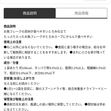
商品説明
商品情報
商品説明
お魚フレークの具材が食べやすいとろみ仕立て
たっぷり入ったお魚フレークがとろみスープにからんで食べやすい
使用上の注意
●ねこ以外には与えないでください。 ●普段と違う様子の場合は、給与を中
断して獣医師に相談することをおすすめします。 ●まれに小さな骨が残って
いる場合があります。
成分／分量
１袋あたり 約16kcal、タンパク質9.0%以上、脂質0.2%以上、粗繊維0.5%以
下、粗灰分3.0%以下、水分89.0%以下
目安量/お召し上がり方
与える前にお読みください
●1日1～2袋を目安に、銀のスプーンドライ等、総合栄養食ドライフードと一
緒に与えてください。
保管及び取扱上の注意
●直射日光を避け、風通しの良い場所に保管してください。 ●開封後は早め
に与えてください。