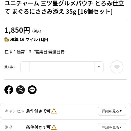
ユニチャーム 三ツ星グルメパウチ とろみ仕立
て まぐろにささみ添え 35g [16個セット]
1,850円
（税込）
積算 16 マイル (1倍)
在庫
通常：3-7営業日 発送目安
購入数：
△
条件付きで可
キャンセル
詳細を見る
▼
△
条件付きで可
返品
詳細を見る
▼