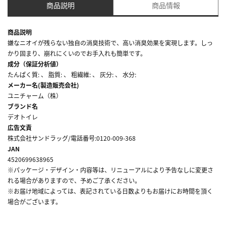
商品説明
商品情報
商品説明
嫌なニオイが残らない独自の消臭技術で、高い消臭効果を実現します。しっ
かり固まり、崩れにくいのでお手入れも簡単です。
成分（保証分析値）
たんぱく質: 、 脂質: 、 粗繊維: 、 灰分: 、 水分:
メーカー名(製造販売会社)
ユニチャーム（株）
ブランド名
デオトイレ
広告文責
株式会社サンドラッグ/電話番号:0120-009-368
JAN
4520699638965
※パッケージ・デザイン・内容等は、リニューアルにより予告なしに変更さ
れる場合がありますので、予めご了承ください。
※お届け地域によっては、表記されている日数よりもお届けにお時間を頂く
場合がございます。