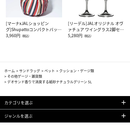
[マーナxJALショッピン
[リーデル]JALオリジナル オヴ
グ]Shupattoコンパクトバッグ
ァチュア ワイングラス2脚セッ
Drop JAL客室乗務員（LC）ス
3,960円
ト（レッドワイン）
5,280円
（税込）
（税込）
カーフ柄
ホーム
>
サンドラッグ
>
ペット
>
クッション・ゲージ類
>
その他ゲージ・雑貨類
>
デオサンド香りで消臭する紙砂ナチュラルグリーン 5L
カテゴリを選ぶ
ジャンルを選ぶ