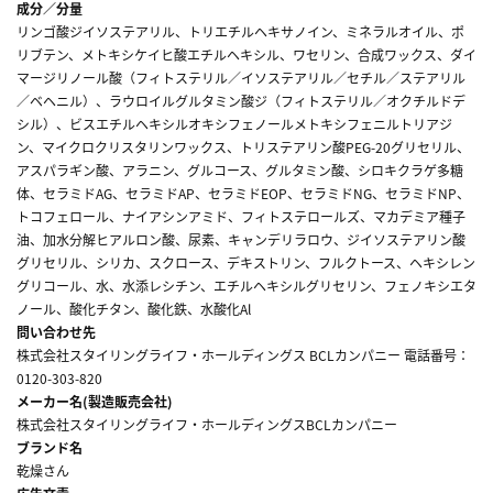
成分／分量
リンゴ酸ジイソステアリル、トリエチルヘキサノイン、ミネラルオイル、ポ
リブテン、メトキシケイヒ酸エチルヘキシル、ワセリン、合成ワックス、ダイ
マージリノール酸（フィトステリル／イソステアリル／セチル／ステアリル
／ベヘニル）、ラウロイルグルタミン酸ジ（フィトステリル／オクチルドデ
シル）、ビスエチルヘキシルオキシフェノールメトキシフェニルトリアジ
ン、マイクロクリスタリンワックス、トリステアリン酸PEG-20グリセリル、
アスパラギン酸、アラニン、グルコース、グルタミン酸、シロキクラゲ多糖
体、セラミドAG、セラミドAP、セラミドEOP、セラミドNG、セラミドNP、
トコフェロール、ナイアシンアミド、フィトステロールズ、マカデミア種子
油、加水分解ヒアルロン酸、尿素、キャンデリラロウ、ジイソステアリン酸
グリセリル、シリカ、スクロース、デキストリン、フルクトース、ヘキシレン
グリコール、水、水添レシチン、エチルヘキシルグリセリン、フェノキシエタ
ノール、酸化チタン、酸化鉄、水酸化Al
問い合わせ先
株式会社スタイリングライフ・ホールディングス BCLカンパニー 電話番号：
0120-303-820
メーカー名(製造販売会社)
株式会社スタイリングライフ・ホールディングスBCLカンパニー
ブランド名
乾燥さん