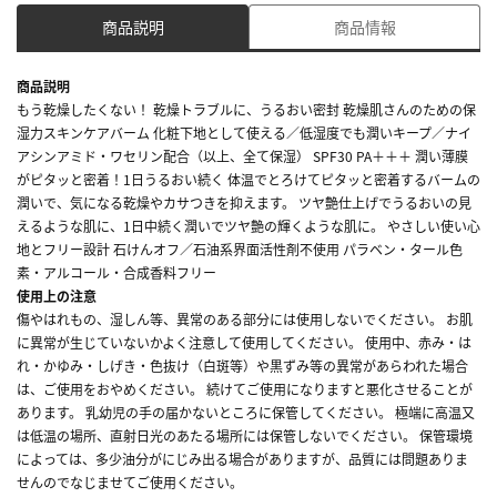
商品説明
商品情報
商品説明
もう乾燥したくない！ 乾燥トラブルに、うるおい密封 乾燥肌さんのための保
湿力スキンケアバーム 化粧下地として使える／低湿度でも潤いキープ／ナイ
アシンアミド・ワセリン配合（以上、全て保湿） SPF30 PA＋＋＋ 潤い薄膜
がピタッと密着！1日うるおい続く 体温でとろけてピタッと密着するバームの
潤いで、気になる乾燥やカサつきを抑えます。 ツヤ艶仕上げでうるおいの見
えるような肌に、1日中続く潤いでツヤ艶の輝くような肌に。 やさしい使い心
地とフリー設計 石けんオフ／石油系界面活性剤不使用 パラベン・タール色
素・アルコール・合成香料フリー
使用上の注意
傷やはれもの、湿しん等、異常のある部分には使用しないでください。 お肌
に異常が生じていないかよく注意して使用してください。 使用中、赤み・は
れ・かゆみ・しげき・色抜け（白斑等）や黒ずみ等の異常があらわれた場合
は、ご使用をおやめください。 続けてご使用になりますと悪化させることが
あります。 乳幼児の手の届かないところに保管してください。 極端に高温又
は低温の場所、直射日光のあたる場所には保管しないでください。 保管環境
によっては、多少油分がにじみ出る場合がありますが、品質には問題ありま
せんのでなじませてご使用ください。