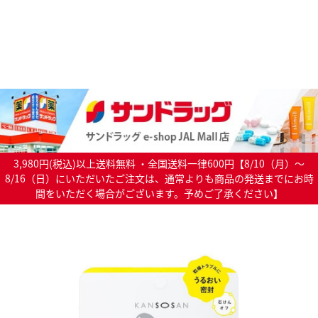
3,980円(税込)以上送料無料 ・全国送料一律600円【8/10（月）～
8/16（日）にいただいたご注文は、通常よりも商品の発送までにお時
間をいただく場合がございます。予めご了承ください】