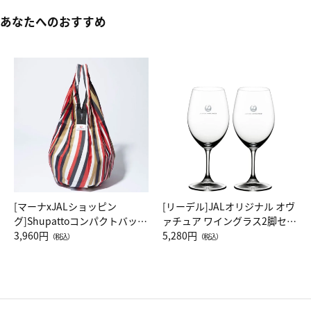
あなたへのおすすめ
[マーナxJALショッピン
[リーデル]JALオリジナル オヴ
グ]Shupattoコンパクトバッグ
ァチュア ワイングラス2脚セッ
Drop JAL客室乗務員（LC）ス
3,960円
ト（レッドワイン）
5,280円
（税込）
（税込）
カーフ柄