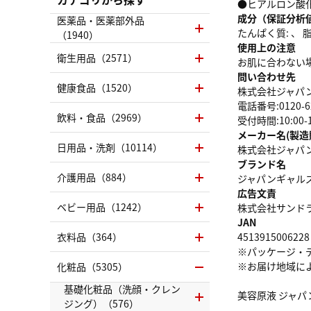
●ヒアルロン酸
成分（保証分析
医薬品・医薬部外品
たんぱく質: 、 脂質
（1940）
使用上の注意
衛生用品（2571）
お肌に合わない
問い合わせ先
健康食品（1520）
株式会社ジャパ
電話番号:0120-62
飲料・食品（2969）
受付時間:10:00
メーカー名(製造
日用品・洗剤（10114）
株式会社ジャパ
ブランド名
介護用品（884）
ジャパンギャル
広告文責
ベビー用品（1242）
株式会社サンドラッグ
JAN
衣料品（364）
4513915006228
※パッケージ・
※お届け地域に
化粧品（5305）
基礎化粧品（洗顔・クレン
美容原液 ジャパ
ジング）（576）