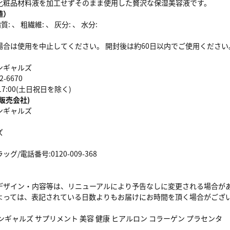
化粧品材料液を加工せずそのまま使用した贅沢な保湿美容液です。
値）
: 、 粗繊維: 、 灰分: 、 水分:
場合は使用を中止してください。 開封後は約60日以内でご使用ください
ンギャルズ
-6670
-17:00(土日祝日を除く)
販売会社)
ンギャルズ
ズ
/電話番号:0120-009-368
デザイン・内容等は、リニューアルにより予告なしに変更される場合が
よっては、表記されている日数よりもお届けにお時間を頂く場合がござ
ンギャルズ サプリメント 美容 健康 ヒアルロン コラーゲン プラセンタ