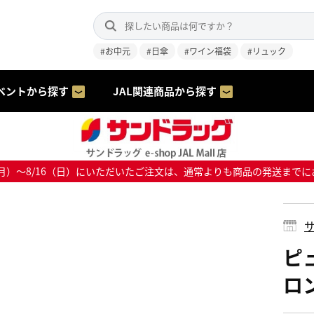
#お中元
#日傘
#ワイン福袋
#リュック
ベントから探す
JAL関連商品から探す
8/10（月）～8/16（日）にいただいたご注文は、通常よりも商品の発送
サ
ピ
ロン