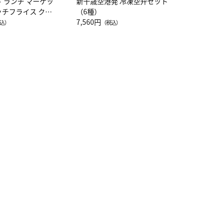
ド ランチ マーケッ
新千歳空港発 冷凍空弁セット
ッチフライス クル
（6種）
注半袖Ｔシャツ
7,560円
込）
（税込）