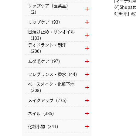
[マーナxJ
リップケア（医薬品）
グ]Shup
（2）
グ Drop 
3,960円
（税
（LC）ス
リップケア（93）
日焼け止め・サンオイル
（133）
デオドラント・制汗
（200）
ムダ毛ケア（97）
フレグランス・香水（44）
ベースメイク・化粧下地
（308）
メイクアップ（775）
ネイル（385）
化粧小物（341）