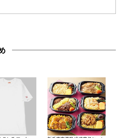
め
JAL特製
レー 200
10,800円
（