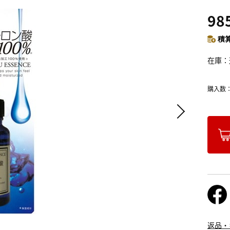
98
積算
在庫
購入数
返品・