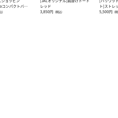
ALショッピン
[JALオリジナル]肩掛けトート
[ハリウッ
attoコンパクトバッ
レッド
ト]ストレ
JAL客室乗務員
3,850円
ーネック別
5,500円
込）
（税込）
（税
カーフ柄