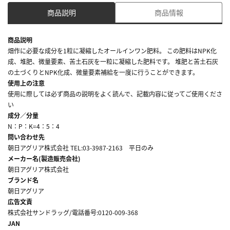
商品説明
商品情報
商品説明
畑作に必要な成分を1粒に凝縮したオールインワン肥料。 この肥料はNPK化
成、堆肥、微量要素、苦土石灰を一粒に凝縮した肥料です。 堆肥と苦土石灰
の土づくりとNPK化成、微量要素補給を一度に行うことができます。
使用上の注意
使用に際しては必ず商品の説明をよく読んで、記載内容に従ってご使用くださ
い
成分／分量
N：P：K=4：5：4
問い合わせ先
朝日アグリア株式会社 TEL:03-3987-2163 平日のみ
メーカー名(製造販売会社)
朝日アグリア株式会社
ブランド名
朝日アグリア
広告文責
株式会社サンドラッグ/電話番号:0120-009-368
JAN