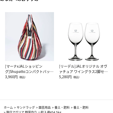
[マーナxJALショッピン
[リーデル]JALオリジナル オヴ
グ]Shupattoコンパクトバッグ
ァチュア ワイングラス2脚セッ
Drop JAL客室乗務員（LC）ス
3,960円
ト（レッドワイン）
5,280円
（税込）
（税込）
カーフ柄
ホーム
>
サンドラッグ
>
園芸用品
>
養土・肥料
>
養土・肥料
>
朝日アグリア 野菜作り 一粒入魂454 5kg