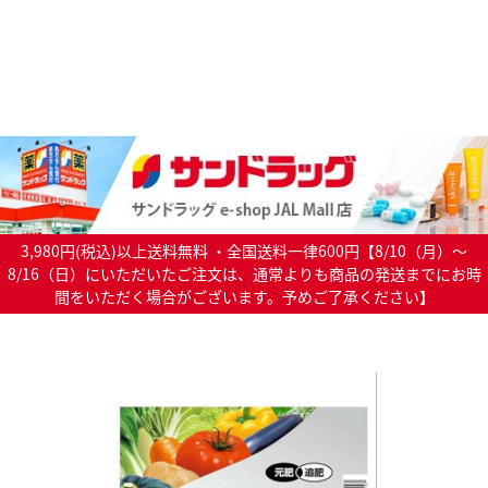
3,980円(税込)以上送料無料 ・全国送料一律600円【8/10（月）～
8/16（日）にいただいたご注文は、通常よりも商品の発送までにお時
間をいただく場合がございます。予めご了承ください】