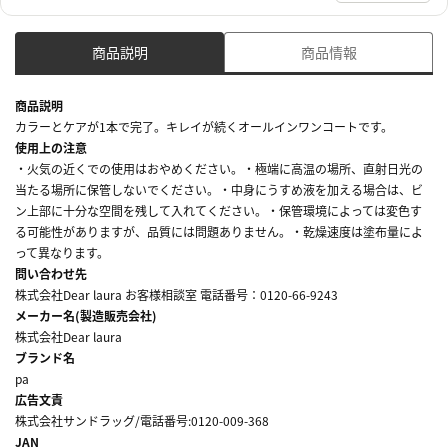
商品説明
商品情報
商品説明
カラーとケアが1本で完了。キレイが続くオールインワンコートです。
使用上の注意
・火気の近くでの使用はおやめください。・極端に高温の場所、直射日光の
当たる場所に保管しないでください。・中身にうすめ液を加える場合は、ビ
ン上部に十分な空間を残して入れてください。・保管環境によっては変色す
る可能性がありますが、品質には問題ありません。・乾燥速度は塗布量によ
って異なります。
問い合わせ先
株式会社Dear laura お客様相談室 電話番号：0120-66-9243
メーカー名(製造販売会社)
株式会社Dear laura
ブランド名
pa
広告文責
株式会社サンドラッグ/電話番号:0120-009-368
JAN