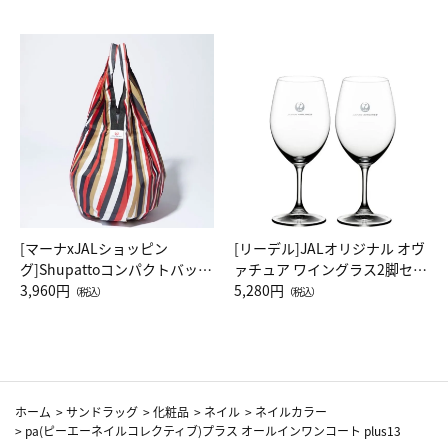
[マーナxJALショッピン
[リーデル]JALオリジナル オヴ
グ]Shupattoコンパクトバッグ
ァチュア ワイングラス2脚セッ
Drop JAL客室乗務員（LC）ス
3,960円
ト（レッドワイン）
5,280円
（税込）
（税込）
カーフ柄
ホーム
>
サンドラッグ
>
化粧品
>
ネイル
>
ネイルカラー
>
pa(ピーエーネイルコレクティブ)プラス オールインワンコート plus13