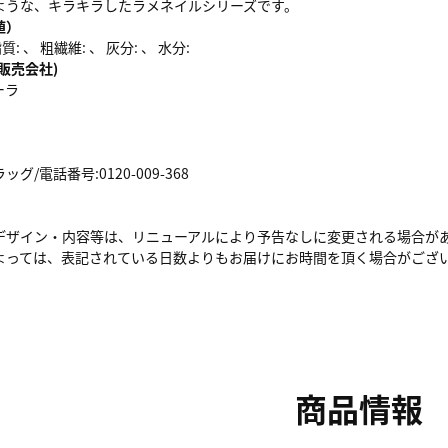
ような、キラキラしたラメネイルシリーズです。
値）
: 、 粗繊維: 、 灰分: 、 水分:
販売会社)
ーラ
/電話番号:0120-009-368
デザイン・内容等は、リニューアルにより予告なしに変更される場合が
よっては、表記されている日数よりもお届けにお時間を頂く場合がござ
商品情報