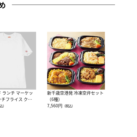
め
JAL特製
レー 200
10,800円
（
ド ランチ マーケッ
新千歳空港発 冷凍空弁セット
ッチフライス クル
（6種）
注半袖Ｔシャツ
7,560円
込）
（税込）