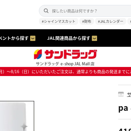
#シャインマスカット
#財布
#JALカレンダー
ベントから探す
JAL関連商品から探す
8/10（月）～8/16（日）にいただいたご注文は、通常よりも商品の発送
サ
pa