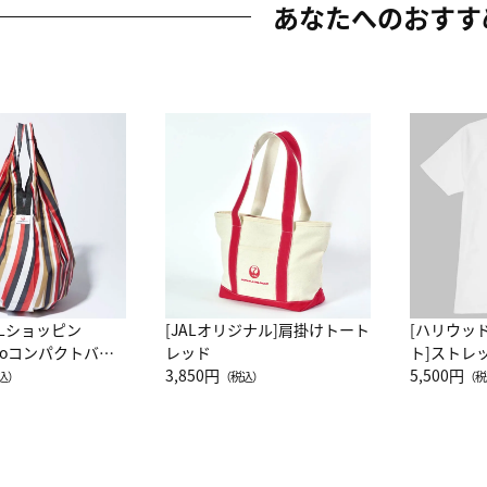
あなたへのおすす
ALショッピン
[JALオリジナル]肩掛けトート
[ハリウッ
attoコンパクトバッ
レッド
ト]ストレ
JAL客室乗務員
3,850円
ーネック別
5,500円
込）
（税込）
（税
カーフ柄