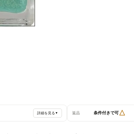
△
条件付きで可
返品
詳細を見る
▼