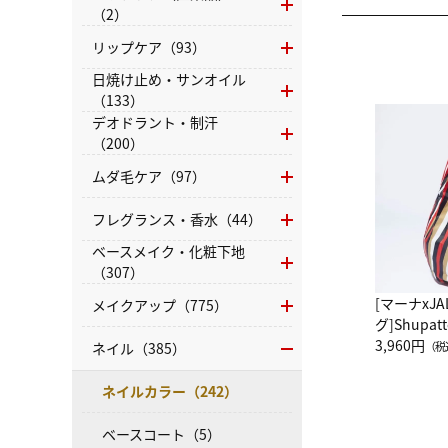
（2）
リップケア（93）
日焼け止め・サンオイル
（133）
デオドラント・制汗
（200）
ムダ毛ケア（97）
フレグランス・香水（44）
ベースメイク・化粧下地
（307）
[マーナxJ
メイクアップ（775）
グ]Shup
グ Drop 
3,960円
ネイル（385）
（税
（LC）ス
ネイルカラー（242）
ベースコート（5）