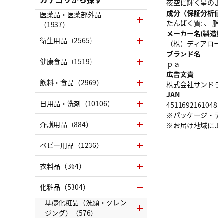
夜空に輝く星の
成分（保証分析
医薬品・医薬部外品
たんぱく質: 、 脂質
（1937）
メーカー名(製造
衛生用品（2565）
（株）ディアロ
ブランド名
健康食品（1519）
ｐａ
広告文責
飲料・食品（2969）
株式会社サンドラッグ
JAN
日用品・洗剤（10106）
4511692161048
※パッケージ・
介護用品（884）
※お届け地域に
ベビー用品（1236）
衣料品（364）
化粧品（5304）
基礎化粧品（洗顔・クレン
ジング）（576）