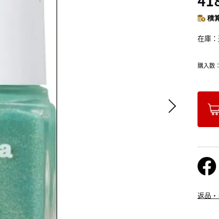
41
積算
在庫
購入数
返品・