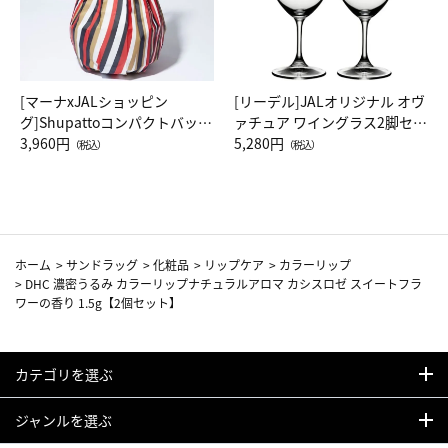
[マーナxJALショッピン
[リーデル]JALオリジナル オヴ
グ]Shupattoコンパクトバッグ
ァチュア ワイングラス2脚セッ
Drop JAL客室乗務員（LC）ス
3,960円
ト（レッドワイン）
5,280円
（税込）
（税込）
カーフ柄
ホーム
>
サンドラッグ
>
化粧品
>
リップケア
>
カラーリップ
>
DHC 濃密うるみ カラーリップナチュラルアロマ カシスロゼ スイートフラ
ワーの香り 1.5g【2個セット】
カテゴリを選ぶ
ジャンルを選ぶ