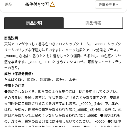
△
条件付きで可
返品
詳細を見る
▼
商品説明
商品情報
商品説明
天然アロマがやさしく香る色つきアロマリップクリーム。_x000D_ リップク
リームのリッチな保湿力はそのままに、メーク効果とアロマ効果をプラス。
_x000D_ 心地よい香りとともに唇をしっとり濃密にうるおし、血色感とツヤ
感を与えます。_x000D_ ココロときめくカシスロゼ。 可憐なスイートフラワ
ーの香り。
成分（保証分析値）
たんぱく質: 、 脂質: 、 粗繊維: 、 灰分: 、 水分:
使用上の注意
●唇に合わないとき、即ち次のような場合には、使用を中止してください。
そのまま使用を続けますと、症状を悪化させることがありますので、皮膚科
専門医等にご相談されることをおすすめします。_x000D_ (1)使用中、赤み、
はれ、かゆみ、刺激等の異常があらわれた場合_x000D_ (2)使用した唇に、直
射日光があたって上記のような症状があらわれた場合_x000D_ ●傷やはれも
の、湿疹等、異常のある部位には使用しないでください。_x000D_ ●妊娠中