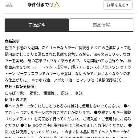
△
条件付きで可
返品
詳細を見る
▼
商品説明
商品情報
商品説明
色持ち余裕の６週間。深くリッチなカラーが長続き ミクロの色素によって毛
髪内部がしっかりと満たされた状態で発色するから、深みのあるリッチなカ
ラーを実現。 髪の芯までムラなく染めるので、６週間経っても色鮮やか。 植
物由来の３つのトリートメント成分＊、輝きエッセンスをプラスワン ウエラ
トーン ツープラスワンでカラーした髪は、なめらかで、輝くようなツヤのあ
る仕上がりに。 ＊ホホバ油、アボカド油、ヒマワリ油（毛髪保護成分）
成分（保証分析値）
たんぱく質: 、 脂質: 、 粗繊維: 、 灰分: 、 水分:
使用上の注意
●ヘアカラーでかぶれたことのある方は絶対に使用しないでください。 ●ヘ
アカラーはアレルギー反応をおこすことがあります。 ●皮膚アレルギー試験
（パッチテスト）を毎回必ず行ってください。 ご購入前・ご使用前にお読み
ください ●ご使用の際は使用説明書をよく読んで正しくお使いください。 ●
次の方は使用しないでください。 ・今までに本品に限らずヘアカラーでかぶ