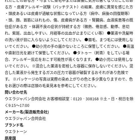
れたことのある方 ・今までに染毛中または直後に気分の悪くなったことのあ
る方 ・皮膚アレルギー試験（パッチテスト）の結果、皮膚に異常を感じた方
・頭皮あるいは皮膚が過敏な状態になっている方（病中、病後の回復期等）
・頭、顔、首筋にはれもの、傷、皮膚病がある方 ・腎臓病、血液疾患等の既
往症がある方 ・体調不良の症状が持続する方（微熱、倦怠感、動悸、息切
れ、紫斑、出血しやすい、月経等の出血が止まりにくい等） ●薬液や洗髪時
の洗い液が目に入らないようにしてください。 ●眉毛、まつ毛には使用しな
いでください。 ●幼小児の手の届かないところに保管してください。 ●高温
や直射日光を避けて保管してください。 ●タトゥー（刺青）をしている場
合、アレルギー反応をおこす可能性が高くなります。 ●幼小児には使用しな
いでください。 ※混合した薬液を密栓した容器に保存しないでください。混
合した薬液から発生するガスの圧力で容器が破裂するおそれがあり危険で
す。 ※パッケージの写真は実際の染め上がりの色と多少異なりますので、色
をお選びの際は店頭の毛束見本を参考にしてください。
問い合わせ先
ウエラジャパン合同会社 お客様相談室：0120‐308168 ※土・日・祝日を除
く9:15～17:00
メーカー名(製造販売会社)
ウエラジャパン合同会社
ブランド名
ウエラトーン
原産国