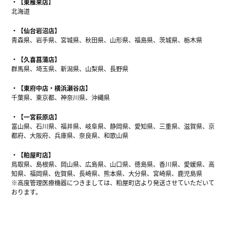
【東雁来店】
北海道
【仙台岩沼店】
青森県、岩手県、宮城県、秋田県、山形県、福島県、茨城県、栃木県
【久喜菖蒲店】
群馬県、埼玉県、新潟県、山梨県、長野県
【東府中店・横浜瀬谷店】
千葉県、東京都、神奈川県、沖縄県
【一宮萩原店】
富山県、石川県、福井県、岐阜県、静岡県、愛知県、三重県、滋賀県、京
都府、大阪府、兵庫県、奈良県、和歌山県
【粕屋町店】
鳥取県、島根県、岡山県、広島県、山口県、徳島県、香川県、愛媛県、高
知県、福岡県、佐賀県、長崎県、熊本県、大分県、宮崎県、鹿児島県
※高度管理医療機器につきましては、粕屋町店より発送させていただいて
おります。