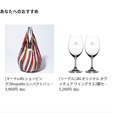
あなたへのおすすめ
[マーナxJALショッピン
[リーデル]JALオリジナル オヴ
グ]Shupattoコンパクトバッグ
ァチュア ワイングラス2脚セッ
Drop JAL客室乗務員（LC）ス
3,960円
ト（レッドワイン）
5,280円
（税込）
（税込）
カーフ柄