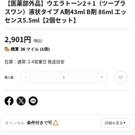
【医薬部外品】ウエラトーン2＋1（ツープラ
スワン）液状タイプ A剤43ml B剤 86ml エッ
センス5.5ml【2個セット】
2,901円
（税込）
積算 26 マイル (1倍)
在庫
通常: 2-4営業日 発送目安
購入数：
△
条件付きで可
キャンセル
詳細を見る
▼