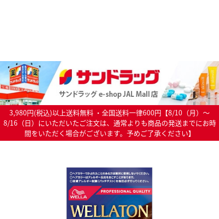
3,980円(税込)以上送料無料 ・全国送料一律600円【8/10（月）～
8/16（日）にいただいたご注文は、通常よりも商品の発送までにお時
間をいただく場合がございます。予めご了承ください】