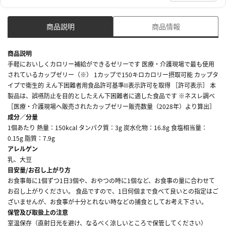
商品説明
商品情報
商品説明
手軽においしくカロリー補給ができるゼリーです 医療・介護現場で最も使用
されているカップゼリー（※） 1カップで150キロカロリー摂取可能 カップタ
イプで衛生的 えん下困難者用食品許可基準II表示許可を取得 ［許可表示］ 本
製品は、誤嚥防止を目的としたえん下困難者に適した食品です ※ネスレ調べ
［医療・介護現場へ販売されたカップゼリー販売数量（2028年）より算出］
成分／分量
1個あたり 熱量：150kcal タンパク質：3g 炭水化物：16.8g 食塩相当量：
0.15g 脂質：7.9g
アレルゲン
乳、大豆
目安量/お召し上がり方
お食事毎に1個ずつ1日3個や、おやつの時に1個など、お食事の量に合わせて
お召し上がりください。 食品ですので、1日何個まで食べて良いとの指定はご
ざいませんが、お食事が十分とれない時などの捕食としてお考え下さい。
保管及び取扱上の注意
室温保存（直射日光を避け、なるべく涼しいところで保管してください）