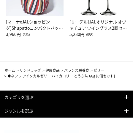
[マーナxJALショッピン
[リーデル]JALオリジナル オヴ
グ]Shupattoコンパクトバッグ
ァチュア ワイングラス2脚セッ
Drop JAL客室乗務員（LC）ス
3,960円
ト（レッドワイン）
5,280円
（税込）
（税込）
カーフ柄
ホーム
>
サンドラッグ
>
健康食品
>
バランス栄養食
>
ゼリー
>
◆ネフレ アイソカルゼリー ハイカロリー とうふ味 66g [6個セット]
カテゴリを選ぶ
ジャンルを選ぶ