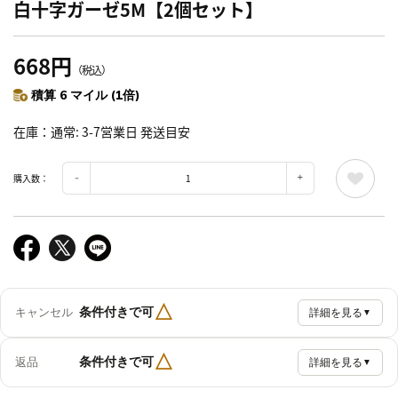
白十字ガーゼ5M【2個セット】
668円
（税込）
積算 6 マイル (1倍)
在庫
通常: 3-7営業日 発送目安
購入数：
△
条件付きで可
キャンセル
詳細を見る
▼
△
条件付きで可
返品
詳細を見る
▼