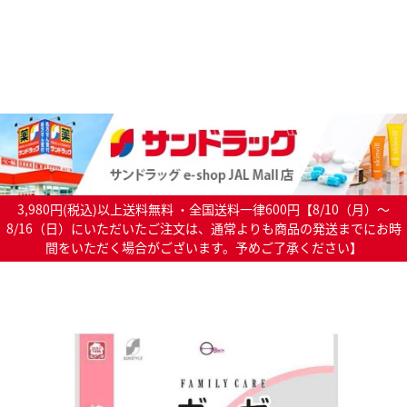
3,980円(税込)以上送料無料 ・全国送料一律600円【8/10（月）～
8/16（日）にいただいたご注文は、通常よりも商品の発送までにお時
間をいただく場合がございます。予めご了承ください】