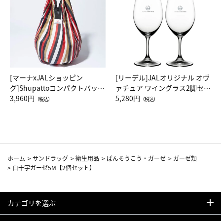
[マーナxJALショッピン
[リーデル]JALオリジナル オヴ
グ]Shupattoコンパクトバッグ
ァチュア ワイングラス2脚セッ
Drop JAL客室乗務員（LC）ス
3,960円
ト（レッドワイン）
5,280円
（税込）
（税込）
カーフ柄
ホーム
>
サンドラッグ
>
衛生用品
>
ばんそうこう・ガーゼ
>
ガーゼ類
>
白十字ガーゼ5M【2個セット】
カテゴリを選ぶ