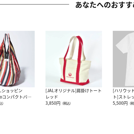
あなたへのおすす
ALショッピン
[JALオリジナル]肩掛けトート
[ハリウッ
attoコンパクトバッ
レッド
ト]ストレ
JAL客室乗務員
3,850円
ーネック別
5,500円
込）
（税込）
（税
カーフ柄