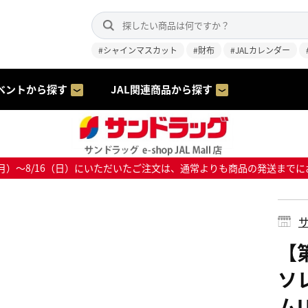
#シャインマスカット
#財布
#JALカレンダー
ベントから探す
JAL関連商品から探す
8/10（月）～8/16（日）にいただいたご注文は、通常よりも商品の発送
サ
【
ソ
ムU