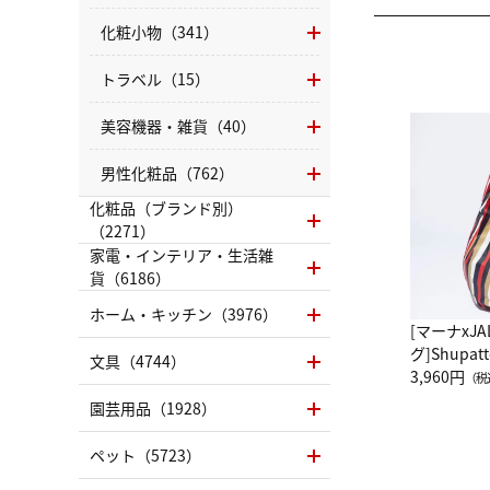
化粧小物（341）
トラベル（15）
美容機器・雑貨（40）
男性化粧品（762）
化粧品（ブランド別）
（2271）
家電・インテリア・生活雑
貨（6186）
ホーム・キッチン（3976）
[マーナxJ
グ]Shup
文具（4744）
グ Drop 
3,960円
（税
（LC）ス
園芸用品（1928）
ペット（5723）