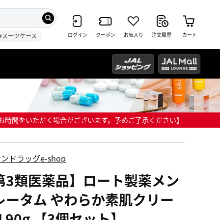
ログイン
クーポン
お気入り
注文履歴
カート
#スーツケース
までにお時間をいただく場合がございます。予めご了承ください】
ンドラッグe-shop
第3類医薬品】ロート製薬メン
レータム やわらか素肌クリー
 90g 【3個セット】