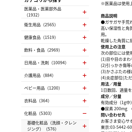
※医薬品は使用
医薬品・医薬部外品
（1932）
商品説明
●ガサガサ手荒
衛生用品（2565）
高い保湿性と角
用。
健康食品（1519）
乾燥した角質に
使用上の注意
飲料・食品（2969）
次の部位には使
(1)目や目のま
日用品・洗剤（10094）
(2)引っかき傷
(3)かさぶたの
介護用品（884）
(4)炎症部位(
用法／用量
ベビー用品（1200）
1日数回、適量
成分／分量
衣料品（364）
有効成分（1g中
●尿素 200m
化粧品（5303）
問い合わせ先
お客さま安心サ
基礎化粧品（洗顔・クレン
東京:03-5442-60
ジング）（576）