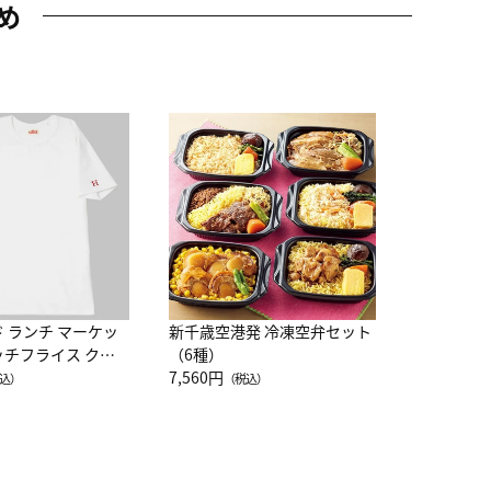
め
JAL特製
レー 200
10,800円
（
ド ランチ マーケッ
新千歳空港発 冷凍空弁セット
ッチフライス クル
（6種）
注半袖Ｔシャツ
7,560円
込）
（税込）