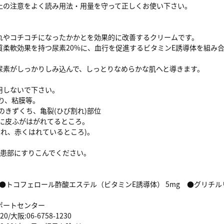
上の注意をよく読み用法・用量を守って正しくお使い下さい。
れやコチコチになったかかとを効果的に改善するクリームです。
質柔軟効果を持つ尿素20%に、血行を促進するビタミンE誘導体を組み
尿素がしっかりしみ込んで、しっとりなめらかな肌へと導きます。
用しないで下さい。
わり、粘膜等。
等のきずくち、亀裂(ひび割れ)部位
様に皮ふがはがれてるところ。
ただれ、赤くはれているところ)。
を患部にすりこんでください。
）
g ●トコフェロール酢酸エステル（ビタミンE誘導体） 5mg ●グリチル
ポートセンター
20/大阪:06-6758-1230