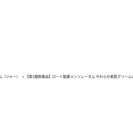
ム（ジャー）
>
【第3類医薬品】ロート製薬メンソレータム やわらか素肌クリームU 