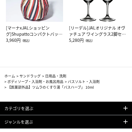
[マーナxJALショッピン
[リーデル]JALオリジナル オヴ
グ]Shupattoコンパクトバッグ
ァチュア ワイングラス2脚セッ
Drop JAL客室乗務員（LC）ス
3,960円
ト（レッドワイン）
5,280円
（税込）
（税込）
カーフ柄
ホーム
>
サンドラッグ
>
日用品・洗剤
>
ボディソープ・入浴剤・お風呂用品
>
バスソルト・入浴剤
>
【医薬部外品】ツムラのくすり湯「バスハーブ」 10ml
カテゴリを選ぶ
ジャンルを選ぶ