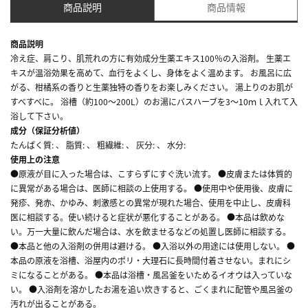
商品説明
商品情報
商品説明
冷え症、肩こり、肌荒れの方に有効成分生薬エキス100％の入浴剤。 生薬エ
キスが温浴効果を高めて、血行をよくし、身体をよく温めます。 お風呂に広
がる、柑橘系の香りと生薬独特の香りをお楽しみください。 湯上りのお肌が
すべすべに。 浴槽（約100～200L）のお湯にバスハーブを3～10ｍｌ入れて入
浴して下さい。
成分（保証分析値）
たんぱく質: 、 脂質: 、 粗繊維: 、 灰分: 、 水分:
使用上の注意
●原液が目に入った場合は、こすらずにすぐ洗い流す。 ●皮膚または体質的
に異常がある場合は、医師に相談の上使用する。 ●使用中や使用後、皮膚に
発疹、発赤、かゆみ、刺激感との異常が現れた場合、使用を中止し、皮膚科
医に相談する。使い続けると症状が悪化することがある。 ●本品は飲めな
い。万一大量に飲んだ場合は、水を飲ませるなどの処置し医師に相談する。
●本品と他の入浴剤の併用は避ける。 ●入浴以外の用途には使用しない。 ●
本品の原液を浴槽、浴屋内のポリ・大理石に長時間付着させない。まれにシ
ミになることがある。 ●本品は浴槽・風呂釜をいためるイオウは入っていな
い。 ●入浴剤を溶かしたお湯を追い炊きすると、ごくまれに配管や風呂釜の
汚れが出ることがある。