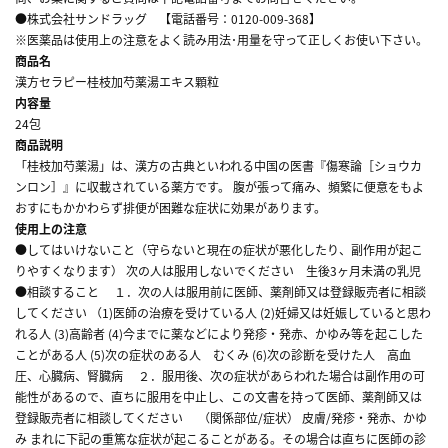
●株式会社サンドラッグ 【電話番号：0120-009-368】
※医薬品は使用上の注意をよく読み用法･用量を守って正しくお使い下さい。
商品名
漢方セラピー桂枝加芍薬湯エキス顆粒
内容量
24包
商品説明
「桂枝加芍薬湯」は、漢方の古典といわれる中国の医書『傷寒論［ショウカ
ンロン］』に収載されている薬方です。 腹が張って痛み、頻繁に便意をもよ
おすにもかかわらず排便が困難な症状に効果があります。
使用上の注意
●してはいけないこと（守らないと現在の症状が悪化したり、副作用が起こ
りやすくなります） 次の人は服用しないでください 生後3ヶ月未満の乳児
●相談すること １．次の人は服用前に医師、薬剤師又は登録販売者に相談
してください （1)医師の治療を受けている人 (2)妊婦又は妊娠していると思わ
れる人 (3)高齢者 (4)今までに薬などにより発疹・発赤、かゆみ等を起こした
ことがある人 (5)次の症状のある人 むくみ (6)次の診断を受けた人 高血
圧、心臓病、腎臓病 ２．服用後、次の症状があらわれた場合は副作用の可
能性があるので、直ちに服用を中止し、この文書を持って医師、薬剤師又は
登録販売者に相談してください （関係部位/症状） 皮膚/発疹・発赤、かゆ
み まれに下記の重篤な症状が起こることがある。その場合は直ちに医師の診