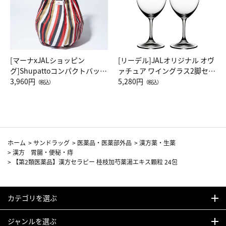
[マーナxJALショッピン
[リーデル]JALオリジナル オヴ
グ]Shupattoコンパクトバッグ
ァチュア ワイングラス2脚セッ
Drop JAL客室乗務員（LC）ス
3,960円
ト（レッドワイン）
5,280円
（税込）
（税込）
カーフ柄
ホーム
>
サンドラッグ
>
医薬品・医薬部外品
>
漢方薬・生薬
>
漢方 胃腸・便秘・痔
>
【第2類医薬品】漢方セラピー 桂枝加芍薬湯エキス顆粒 24包
カテゴリを選ぶ
ジャンルを選ぶ