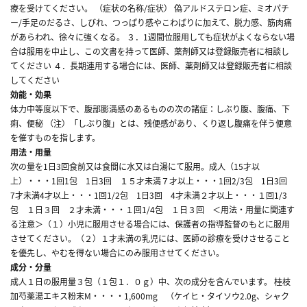
療を受けてください。 （症状の名称/症状） 偽アルドステロン症、ミオパチ
ー/手足のだるさ、しびれ、つっぱり感やこわばりに加えて、脱力感、筋肉痛
があらわれ、徐々に強くなる。 ３．1週間位服用しても症状がよくならない場
合は服用を中止し、この文書を持って医師、薬剤師又は登録販売者に相談し
てください ４．長期連用する場合には、医師、薬剤師又は登録販売者に相談
してください
効能・効果
体力中等度以下で、腹部膨満感のあるものの次の諸症：しぶり腹、腹痛、下
痢、便秘 （注）「しぶり腹」とは、残便感があり、くり返し腹痛を伴う便意
を催すものを指します。
用法・用量
次の量を1日3回食前又は食間に水又は白湯にて服用。成人（15才以
上）・・・1回1包 1日3回 １５才未満７才以上・・・1回2/3包 1日3回
7才未満4才以上・・・1回1/2包 1日3回 4才未満２才以上・・・１回1/3
包 １日３回 ２才未満・・・１回1/4包 １日３回 ＜用法・用量に関連す
る注意＞（１）小児に服用させる場合には、保護者の指導監督のもとに服用
させてください。（２）１才未満の乳児には、医師の診療を受けさせること
を優先し、やむを得ない場合にのみ服用させてください。
成分・分量
成人１日の服用量３包（１包１．０ｇ）中、次の成分を含んでいます。 桂枝
加芍薬湯エキス粉末M・・・・1,600mg （ケイヒ・タイソウ2.0g、シャク