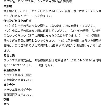
ヤク3.0g、カンゾウ1.0g、ショウキョウ0.5gより抽出）
添加物
添加物として、ヒドロキシプロピルセルロース、乳糖、ポリオキシエチレンオ
キシプロピレングリコールを含有する。
保管及び取扱上の注意
（１）直射日光の当たらない湿気の少ない涼しい所に保管してください。
（２）小児の手の届かない所に保管してください。 （３）他の容器に入れ替
えないでください（誤用の原因になったり品質が変ります。） （４）使用期
限のすぎた商品は服用しないでください。 （５）1包を分割した残りを服用す
る時は、袋の口を折り返して保管し、2日を過ぎた場合には服用しないでくだ
さい。
問合せ先
クラシエ薬品株式会社 お客様相談窓口 電話番号：（03）5446-3334 受付時
間：10:00?17:00（土、日、祝日を除く）
製造販売会社
クラシエ製薬株式会社
東京都港区海岸3-20-20
販売会社
クラシエ薬品株式会社
東京都港区海岸3-20-20
剤形
顆粒