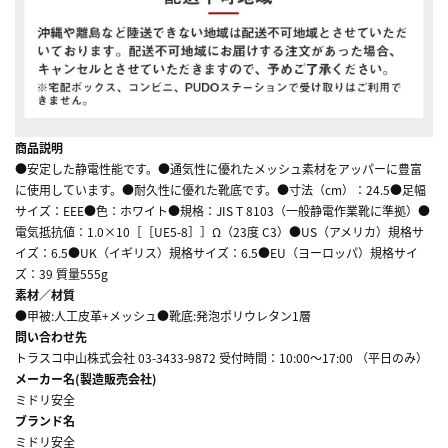
商品説明
●安定した静電性能です。●通気性に優れたメッシュ素材をアッパーに豊富
に使用しています。●耐久性に優れた靴底です。●寸法（cm）：24.5●足幅
サイズ：EEE●色：ホワイト●規格：JIS T 8103（一般静電作業靴に準拠）●
電気抵抗値：1.0×10［［UE5-8］］Ω（23度 C3）●US（アメリカ）規格サ
イズ：6.5●UK（イギリス）規格サイズ：6.5●EU（ヨーロッパ）規格サイ
ズ：39 質量555g
素材／材質
●甲被:人工皮革+メッシュ●靴底:発泡ポリウレタン1層
問い合わせ先
トラスコ中山株式会社 03-3433-9872 受付時間：10:00～17:00 （平日のみ）
メーカー名(製造販売会社)
ミドリ安全
ブランド名
ミドリ安全