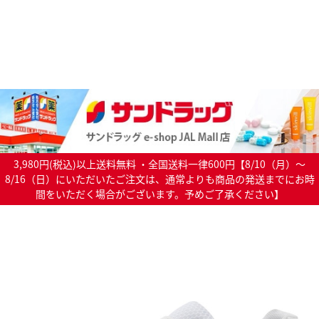
3,980円(税込)以上送料無料 ・全国送料一律600円【8/10（月）～
8/16（日）にいただいたご注文は、通常よりも商品の発送までにお時
間をいただく場合がございます。予めご了承ください】