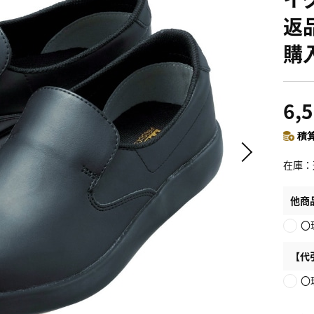
返
購
6,
積算
在庫
他商
〇
【代
〇