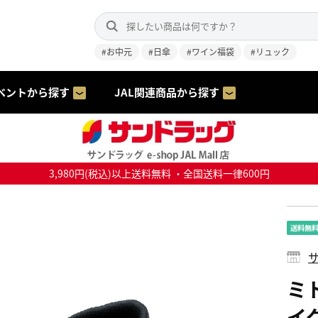
#お中元
#日傘
#ワイン福袋
#リュック
ベントから探す
JAL関連商品から探す
3,980円(税込)以上送料無料 ・全国送料一律600円
サ
ミ
イグ