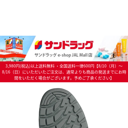
3,980円(税込)以上送料無料 ・全国送料一律600円【8/10（月）～
8/16（日）にいただいたご注文は、通常よりも商品の発送までにお時
間をいただく場合がございます。予めご了承ください】