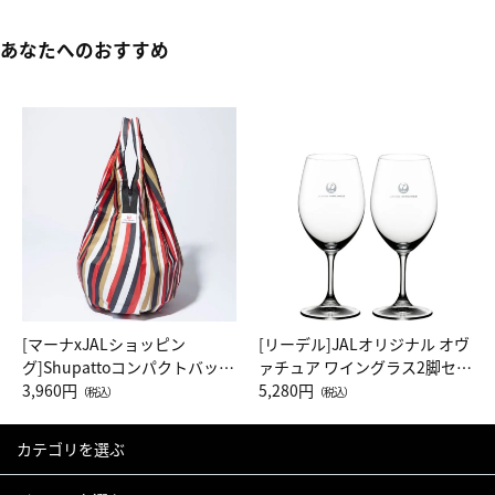
あなたへのおすすめ
[マーナxJALショッピン
[リーデル]JALオリジナル オヴ
グ]Shupattoコンパクトバッグ
ァチュア ワイングラス2脚セッ
Drop JAL客室乗務員（LC）ス
3,960円
ト（レッドワイン）
5,280円
（税込）
（税込）
カーフ柄
カテゴリを選ぶ