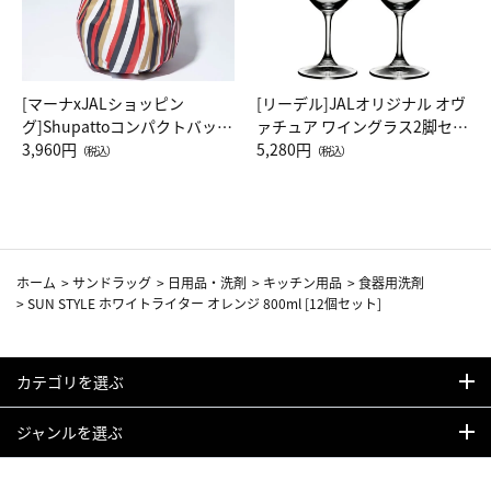
[マーナxJALショッピン
[リーデル]JALオリジナル オヴ
グ]Shupattoコンパクトバッグ
ァチュア ワイングラス2脚セッ
Drop JAL客室乗務員（LC）ス
3,960円
ト（レッドワイン）
5,280円
（税込）
（税込）
カーフ柄
ホーム
>
サンドラッグ
>
日用品・洗剤
>
キッチン用品
>
食器用洗剤
>
SUN STYLE ホワイトライター オレンジ 800ml [12個セット]
カテゴリを選ぶ
ジャンルを選ぶ