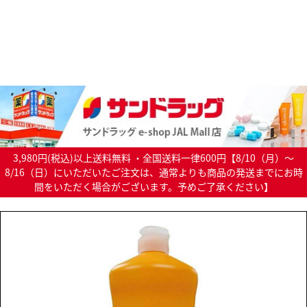
3,980円(税込)以上送料無料 ・全国送料一律600円【8/10（月）～
8/16（日）にいただいたご注文は、通常よりも商品の発送までにお時
間をいただく場合がございます。予めご了承ください】