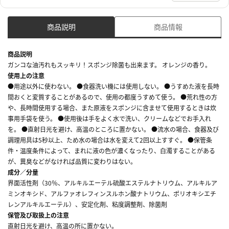
商品説明
商品情報
商品説明
ガンコな油汚れもスッキリ！スポンジ除菌も出来ます。 オレンジの香り。
使用上の注意
●用途以外に使わない。 ●食器洗い機には使用しない。 ●うすめた液を長時
間おくと変質することがあるので、使用の都度うすめて使う。 ●荒れ性の方
や、長時間使用する場合、また原液をスポンジに含ませて使用するときは炊
事用手袋を使う。 ●使用後は手をよく水で洗い、クリームなどでお手入れ
を。 ●直射日光を避け、高温のところに置かない。 ●流水の場合、食器及び
調理用具は5秒以上、ため水の場合は水を変えて2回以上すすぐ。 ●保管条
件・温度条件によって、まれに液の色が濃くなったり、白濁することがある
が、異臭などがなければ品質に変わりはない。
成分／分量
界面活性剤（30％、アルキルエーテル硫酸エステルナトリウム、アルキルア
ミンオキシド、アルファオレフィンスルホン酸ナトリウム、ポリオキシエチ
レンアルキルエーテル）、安定化剤、粘度調整剤、除菌剤
保管及び取扱上の注意
直射日光を避け、高温の所に置かない。