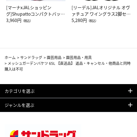
[マーナxJALショッピン
[リーデル]JALオリジナル オヴ
グ]Shupattoコンパクトバッグ
ァチュア ワイングラス2脚セッ
Drop JAL客室乗務員（LC）ス
3,960円
ト（レッドワイン）
5,280円
（税込）
（税込）
カーフ柄
ホーム
>
サンドラッグ
>
園芸用品
>
園芸用品・用具
>
メッシュガーデンバケツ 65L 【直送品】 返品・キャンセル・他商品と同時
購入は不可
カテゴリを選ぶ
ジャンルを選ぶ