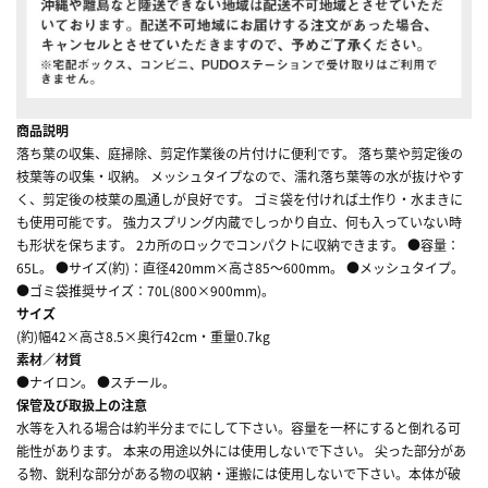
商品説明
落ち葉の収集、庭掃除、剪定作業後の片付けに便利です。 落ち葉や剪定後の
枝葉等の収集・収納。 メッシュタイプなので、濡れ落ち葉等の水が抜けやす
く、剪定後の枝葉の風通しが良好です。 ゴミ袋を付ければ土作り・水まきに
も使用可能です。 強力スプリング内蔵でしっかり自立、何も入っていない時
も形状を保ちます。 2カ所のロックでコンパクトに収納できます。 ●容量：
65L。 ●サイズ(約)：直径420mm×高さ85～600mm。 ●メッシュタイプ。
●ゴミ袋推奨サイズ：70L(800×900mm)。
サイズ
(約)幅42×高さ8.5×奥行42cm・重量0.7kg
素材／材質
●ナイロン。 ●スチール。
保管及び取扱上の注意
水等を入れる場合は約半分までにして下さい。容量を一杯にすると倒れる可
能性があります。 本来の用途以外には使用しないで下さい。 尖った部分があ
る物、鋭利な部分がある物の収納・運搬には使用しないで下さい。本体が破