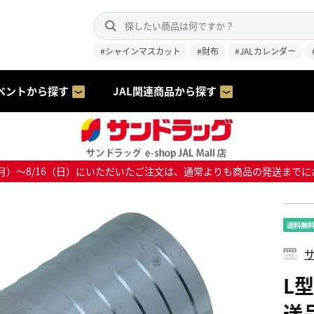
#シャインマスカット
#財布
#JALカレンダー
ベントから探す
JAL関連商品から探す
8/10（月）～8/16（日）にいただいたご注文は、通常よりも商品の発送
サ
L型
送