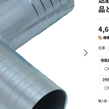
品
4,
積算
在庫
他商
〇
【代
〇
購入数