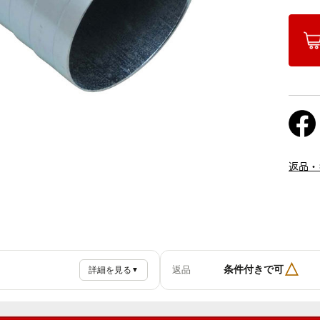
返品・
△
条件付きで可
返品
詳細を見る
▼