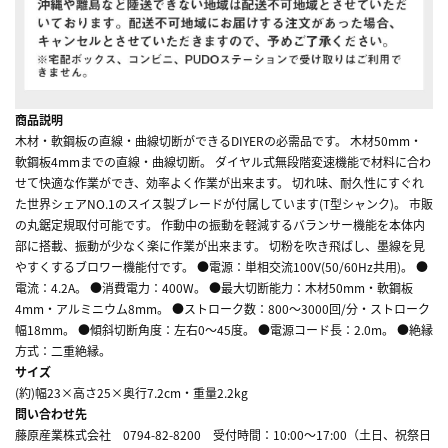
商品説明
木材・軟鋼板の直線・曲線切断ができるDIYERの必需品です。 木材50mm・
軟鋼板4mmまでの直線・曲線切断。 ダイヤル式無段階変速機能で材料に合わ
せて快適な作業ができ、効率よく作業が出来ます。 切れ味、耐久性にすぐれ
た世界シェアNO.1のスイス製ブレードが付属しています(T型シャンク)。 市販
の丸鋸定規取付可能です。 作動中の振動を軽減するバランサー機能を本体内
部に搭載、振動が少なく楽に作業が出来ます。 切粉を吹き飛ばし、墨線を見
やすくするブロワー機能付です。 ●電源：単相交流100V(50/60Hz共用)。 ●
電流：4.2A。 ●消費電力：400W。 ●最大切断能力：木材50mm・軟鋼板
4mm・アルミニウム8mm。 ●ストローク数：800～3000回/分・ストローク
幅18mm。 ●傾斜切断角度：左右0～45度。 ●電源コード長：2.0m。 ●絶縁
方式：二重絶縁。
サイズ
(約)幅23×高さ25×奥行7.2cm・重量2.2kg
問い合わせ先
藤原産業株式会社 0794-82-8200 受付時間：10:00～17:00（土日、祝祭日