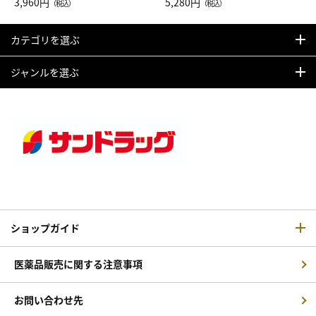
Drop JAL客室乗務員（LC）ス
3,960円
ト（レッドワイン）
5,280円
（税込）
（税込）
カーフ柄
カテゴリを選ぶ
ジャンルを選ぶ
ショップガイド
医薬品販売に関する注意事項
お問い合わせ先