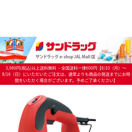
3,980円(税込)以上送料無料 ・全国送料一律600円【8/10（月）～
8/16（日）にいただいたご注文は、通常よりも商品の発送までにお時
間をいただく場合がございます。予めご了承ください】