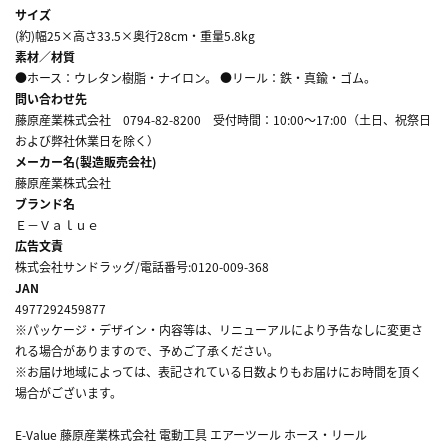
サイズ
(約)幅25×高さ33.5×奥行28cm・重量5.8kg
素材／材質
●ホース：ウレタン樹脂・ナイロン。 ●リール：鉄・真鍮・ゴム。
問い合わせ先
藤原産業株式会社 0794-82-8200 受付時間：10:00～17:00（土日、祝祭日
および弊社休業日を除く）
メーカー名(製造販売会社)
藤原産業株式会社
ブランド名
Ｅ－Ｖａｌｕｅ
広告文責
株式会社サンドラッグ/電話番号:0120-009-368
JAN
4977292459877
※パッケージ・デザイン・内容等は、リニューアルにより予告なしに変更さ
れる場合がありますので、予めご了承ください。
※お届け地域によっては、表記されている日数よりもお届けにお時間を頂く
場合がございます。
E-Value 藤原産業株式会社 電動工具 エアーツール ホース・リール