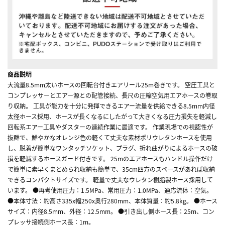
商品説明
大流量8.5mm太いホースの回転台付きエアリール25m巻きです。 空圧工具と
コンプレッサーとエアー源との配管接続、長尺の圧縮空気用エアホースの巻取
り収納。 工具が能力を十分に発揮できるエアー流量を供給できる8.5mm内径
太径ホース採用、ホースが長くなるにしたがって大きくなる圧力損失を軽減し
回転系エアー工具やダスターの連続作業に最適です。 作業現場での視認性が
抜群で、鮮やかなオレンジ色の軽くて丈夫な素材ポリウレタンホースを使用
し、脱着が簡単なワンタッチソケット、プラグ、折れ曲がりによるホースの破
損を軽減するホースガード付きです。 25mのエアホースもハンドル操作だけ
で簡単に素早くまとめられ収納も簡単で、35cm四方のスペースがあれば収納
できるコンパクトサイズです。 軽量で丈夫なウレタン樹脂製ホース採用して
います。 ●再考使用圧力：1.5MPa、常用圧力：1.0MPa、適応流体：空気。
●本体寸法：約高さ335x幅250x奥行280mm、本体質量：約5.8kg。 ●ホース
サイズ：内径8.5mm、外径：12.5mm。 ●引き出し側ホース長：25m、コン
プレッサ接続側ホース長：1m。