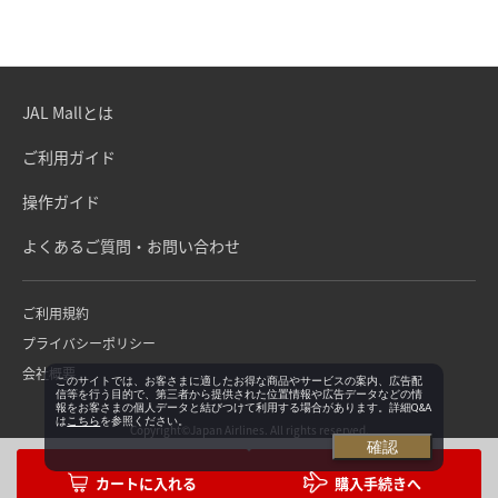
JAL Mallとは
ご利用ガイド
操作ガイド
よくあるご質問・お問い合わせ
ご利用規約
プライバシーポリシー
会社概要
このサイトでは、お客さまに適したお得な商品やサービスの案内、広告配
信等を行う目的で、第三者から提供された位置情報や広告データなどの情
報をお客さまの個人データと結びつけて利用する場合があります。詳細Q&A
は
こちら
を参照ください。
Copyright©Japan Airlines. All rights reserved.
確認
購入手続きへ