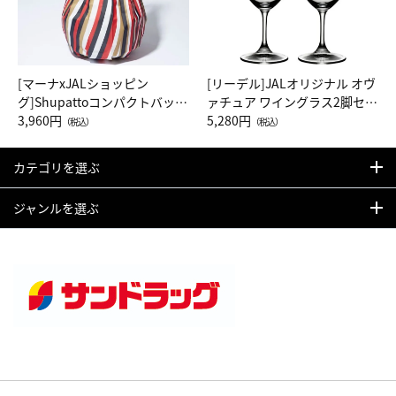
[マーナxJALショッピン
[リーデル]JALオリジナル オヴ
グ]Shupattoコンパクトバッグ
ァチュア ワイングラス2脚セッ
Drop JAL客室乗務員（LC）ス
3,960円
ト（レッドワイン）
5,280円
（税込）
（税込）
カーフ柄
カテゴリを選ぶ
ジャンルを選ぶ