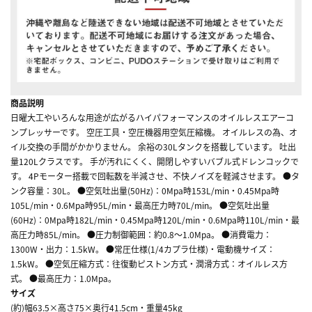
商品説明
日曜大工やいろんな用途が広がるハイパフォーマンスのオイルレスエアーコ
ンプレッサーです。 空圧工具・空圧機器用空気圧縮機。 オイルレスの為、オ
イル交換の手間がかかりません。 余裕の30Lタンクを搭載しています。 吐出
量120Lクラスです。 手が汚れにくく、開閉しやすいバブル式ドレンコックで
す。 4Pモーター搭載で回転数を半減させ、不快ノイズを軽減させます。 ●タ
ンク容量：30L。 ●空気吐出量(50Hz)：0Mpa時153L/min・0.45Mpa時
105L/min・0.6Mpa時95L/min・最高圧力時70L/min。 ●空気吐出量
(60Hz)：0Mpa時182L/min・0.45Mpa時120L/min・0.6Mpa時110L/min・最
高圧力時85L/min。 ●圧力制御範囲：約0.8～1.0Mpa。 ●消費電力：
1300W・出力：1.5kW。 ●常圧仕様(1/4カプラ仕様)・電動機サイズ：
1.5kW。 ●空気圧縮方式：往復動ピストン方式・潤滑方式：オイルレス方
式。 ●最高圧力：1.0Mpa。
サイズ
(約)幅63.5×高さ75×奥行41.5cm・重量45kg