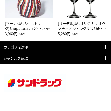
[マーナxJALショッピン
[リーデル]JALオリジナル オヴ
グ]Shupattoコンパクトバッグ
ァチュア ワイングラス2脚セッ
Drop JAL客室乗務員（LC）ス
3,960円
ト（レッドワイン）
5,280円
（税込）
（税込）
カーフ柄
カテゴリを選ぶ
ジャンルを選ぶ