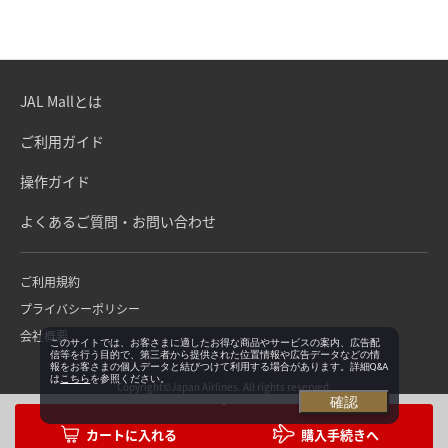
JAL Mallとは
ご利用ガイド
操作ガイド
よくあるご質問・お問い合わせ
ご利用規約
プライバシーポリシー
会社概要
このサイトでは、お客さまに適したお得な商品やサービスの案内、広告配
信等を行う目的で、第三者から提供された位置情報や広告データなどの情
報をお客さまの個人データと結びつけて利用する場合があります。詳細Q&A
は
こちら
を参照ください。
Copyright©Japan Airlines. All rights reserved.
確認
購入手続きへ