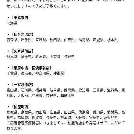
せいたしますので予めご了承ください。
【東雁来店】
北海道
【仙台岩沼店】
青森県、岩手県、宮城県、秋田県、山形県、福島県、茨城県、栃木県
【久喜菖蒲店】
群馬県、埼玉県、新潟県、山梨県、長野県
【東府中店・横浜瀬谷店】
千葉県、東京都、神奈川県、沖縄県
【一宮萩原店】
富山県、石川県、福井県、岐阜県、静岡県、愛知県、三重県、滋賀県、京
都府、大阪府、兵庫県、奈良県、和歌山県
【粕屋町店】
鳥取県、島根県、岡山県、広島県、山口県、徳島県、香川県、愛媛県、高
知県、福岡県、佐賀県、長崎県、熊本県、大分県、宮崎県、鹿児島県
※高度管理医療機器につきましては、粕屋町店より発送させていただいて
おります。