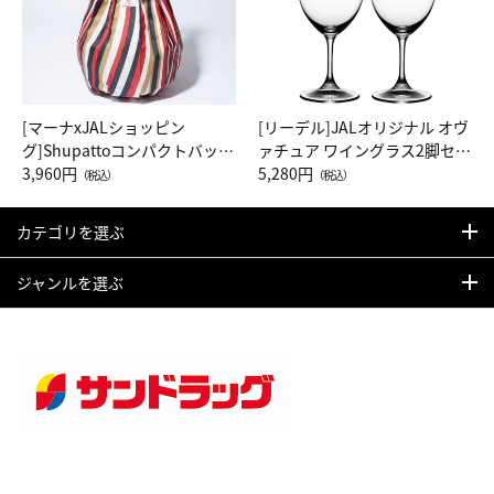
[マーナxJALショッピン
[リーデル]JALオリジナル オヴ
グ]Shupattoコンパクトバッグ
ァチュア ワイングラス2脚セッ
Drop JAL客室乗務員（LC）ス
3,960円
ト（レッドワイン）
5,280円
（税込）
（税込）
カーフ柄
カテゴリを選ぶ
ジャンルを選ぶ