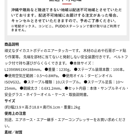
商品説明
頑丈なダイカストボディのエアータッカーです。 木材の止めや石膏ボード貼
り作業等。 先端を部材に当てないと発射しない安全装置付きです。 ベルトフ
ック付で持ち運びがらくらくできます。 ●本体サイズ：
L239XW61XH188mm。 ●重量：1230g。 ●ステープル装填本数：100本。
●使用空気圧範囲：0.5～0.8MPa。 ●使用オイル：タービンオイル
ISOVG32。 ●ステープル種類：10Jステープル。 ●ステープル足長：10～
25mm。 ●鋼線太さ：0.6X1.2mm。 ●セット内容：本体・サンプルネイル・
安全グラス・ネイラーオイル・ケース・取扱説明書。
サイズ
(約)幅23.9×高さ18.8×奥行6.1cm・重量1.2kg
使用上の注意
別途、エアホース・エアー継手・エアーコンプレッサーをお買い求めくださ
い。
素材／材質