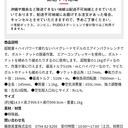
商品説明
超軽量＋ハイパワーで疲れないハイグレードモデルのエアインパクトレンチで
す。 ボルト・ナットの脱着作業。 エアーコンプレッサーを使用し、ボルト・
ナットを締めたり緩めたりするのに使用します。 超軽量の1.1kgボディなの
で、作業が楽に行えます。 最高トルク510N・mとハイパワーなので、サビた
ボルトやナットも緩められます。 ●ソケット差込角：12.7mm。 ●能力ボル
ト径：16mm。 ●最高トルク：510N・m。 ●無負荷回転数：7900min－1。
●全長：145mm。 ●質量：1.1kg。 ●空気消費量：650L/min、強さ調整機
能：左右3段階。 ●空気取入口ねじサイズ：Rc1/4。
サイズ
(約)幅14.5×高さ999.9×奥行999.9cm・重量1.1kg
素材／材質
●特殊鋼。
問い合わせ先
藤原産業株式会社 0794-82-8200 受付時間：10:00～17:00（土日、祝祭日