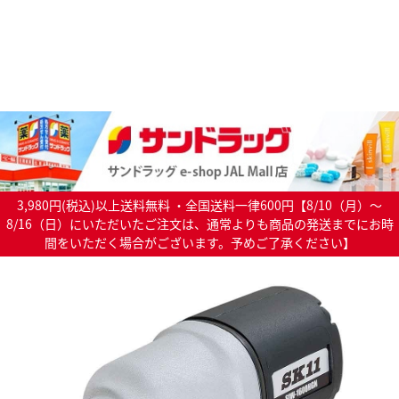
3,980円(税込)以上送料無料 ・全国送料一律600円【8/10（月）～
8/16（日）にいただいたご注文は、通常よりも商品の発送までにお時
間をいただく場合がございます。予めご了承ください】