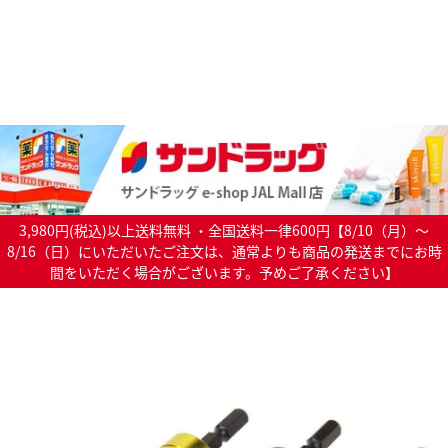
3,980円(税込)以上送料無料 ・全国送料一律600円【8/10（月）～
8/16（日）にいただいたご注文は、通常よりも商品の発送までにお時
間をいただく場合がございます。予めご了承ください】