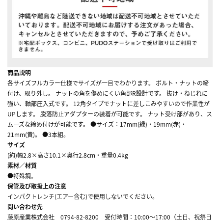
商品説明
各サイズフルカラー仕様でサイズが一目でわかります。 ボルト・ナットの締
付け、取り外し。 ナットの角を傷めにくい角部R設計です。 抜け・ねじれに
強い、軸部圧入式です。 12角タイプでナットに差しこみやすいので作業性が
UPします。 脱落防止アダプターの装着が可能です。 ナット受け部があり、ス
ムーズな締め付けが可能です。 ●サイズ：17mm(緑)・19mm(赤)・
21mm(黄)。 ●3本組。
サイズ
(約)幅2.8×高さ10.1×奥行2.8cm・重量0.4kg
素材／材質
●特殊鋼。
保管及び取扱上の注意
インパクトレンチ(エアー含む)で使用しないでください。
問い合わせ先
藤原産業株式会社 0794-82-8200 受付時間：10:00～17:00（土日、祝祭日