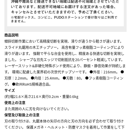
商品説明
傾斜切断作業において高精度切断を実現、滑りが違うから軽さが違います。
スライド丸鋸用の木工チップソー。 高含有量フッ素樹脂コーティングにより
滑りが違います。 強靭で平らな台金を使用し、精度ある快適な切断を実現し
ました。 シャープな刃先エッジで切削抵抗を20パーセント軽減しています。
レーザースリット&非硬化特殊ボンド使用により、静振・静音効果が持続しま
す。 環境に配慮した業界初の次世代チップソーです。 ●外径：216mm。 ●
刃厚：2.2mm。 ●内径：25.4mm。 ●刃数：80。 ●フッ素樹脂コーティン
グ。 ●欧州RoHS規格適合品。
サイズ
(約)幅21.6×高さ21.6×奥行0.2cm・重量0.6kg
使用上の注意
また周囲の人に刃を向けないでください。
保管及び取扱上の注意
刃の取り付けは、丸鋸本体の矢印の方向と刃の方向を必ず合わせて取り付け
てください。 保護メガネ・ヘルメット・防塵マスクを着用して作業をして下