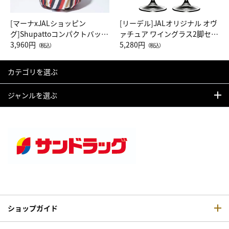
[マーナxJALショッピン
[リーデル]JALオリジナル オヴ
グ]Shupattoコンパクトバッグ
ァチュア ワイングラス2脚セッ
Drop JAL客室乗務員（LC）ス
3,960円
ト（レッドワイン）
5,280円
（税込）
（税込）
カーフ柄
カテゴリを選ぶ
ジャンルを選ぶ
ショップガイド