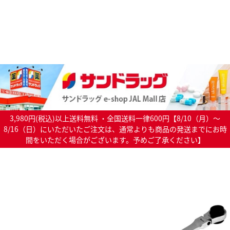
3,980円(税込)以上送料無料 ・全国送料一律600円【8/10（月）～
8/16（日）にいただいたご注文は、通常よりも商品の発送までにお時
間をいただく場合がございます。予めご了承ください】