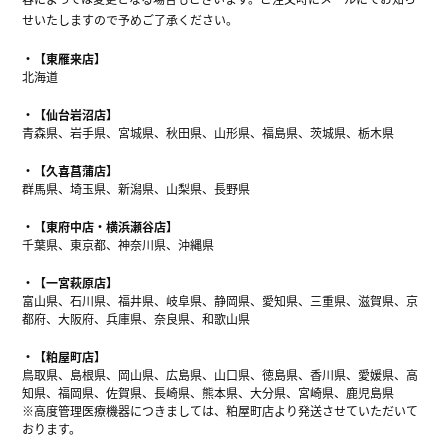
せいたしますので予めご了承ください。
【東雁来店】
北海道
【仙台岩沼店】
青森県、岩手県、宮城県、秋田県、山形県、福島県、茨城県、栃木県
【久喜菖蒲店】
群馬県、埼玉県、新潟県、山梨県、長野県
【東府中店・横浜瀬谷店】
千葉県、東京都、神奈川県、沖縄県
【一宮萩原店】
富山県、石川県、福井県、岐阜県、静岡県、愛知県、三重県、滋賀県、京
都府、大阪府、兵庫県、奈良県、和歌山県
【粕屋町店】
鳥取県、島根県、岡山県、広島県、山口県、徳島県、香川県、愛媛県、高
知県、福岡県、佐賀県、長崎県、熊本県、大分県、宮崎県、鹿児島県
※高度管理医療機器につきましては、粕屋町店より発送させていただいて
おります。