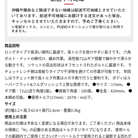
商品説明
ロングタイプで奥深い場所に最適で、高トルクを掛けやすい長さです。 六角
ボルト・ナットの締付け、緩め作業。 高性能72山ギア搭載で細やかで滑らか
な動きです。 ソケットの突出形状はオフセットされたボルトに最適です。 ラ
チェットレンチ側は首振りタイプで干渉物を避けての作業が可能です。 早回
しはラチェット側で高トルク作業はメガネ側で行うと便利です。 ボディはス
ーパーフラット&フルポリッシュで上質な質感です。 ●サイズ：17mm。 ●
ギア数：72山(送り角度5度)。 ●首振り角度：180度。 ●全長：426mm。 ●
本締め可能。 ●使用トルク(17mm)：267N・m以下。
サイズ
(約)幅3.2×高さ42.6×奥行2.4cm・重量0.3kg
使用上の注意
商品の仕様は予告なく変更になる場合があります。ご了承ください 商品本体
の規格に「N」の記載のある商品はトルクネジタイプになります。 使用トル
クの範囲内でご使用ください(オーバートルクで使用されると破断する恐れが