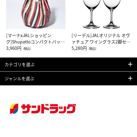
[マーナxJALショッピン
[リーデル]JALオリジナル オヴ
グ]Shupattoコンパクトバッグ
ァチュア ワイングラス2脚セッ
Drop JAL客室乗務員（LC）ス
3,960円
ト（レッドワイン）
5,280円
（税込）
（税込）
カーフ柄
カテゴリを選ぶ
ジャンルを選ぶ