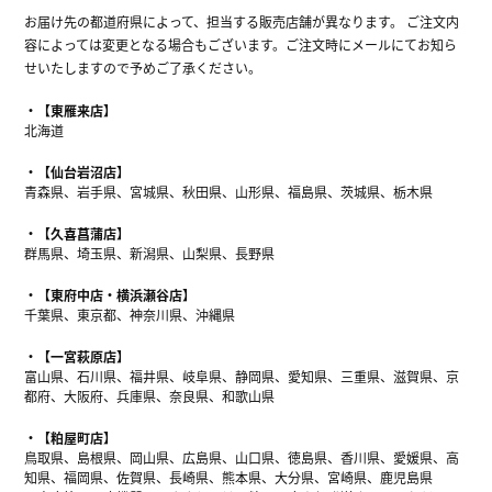
お届け先の都道府県によって、担当する販売店舗が異なります。 ご注文内
容によっては変更となる場合もございます。ご注文時にメールにてお知ら
せいたしますので予めご了承ください。
【東雁来店】
北海道
【仙台岩沼店】
青森県、岩手県、宮城県、秋田県、山形県、福島県、茨城県、栃木県
【久喜菖蒲店】
群馬県、埼玉県、新潟県、山梨県、長野県
【東府中店・横浜瀬谷店】
千葉県、東京都、神奈川県、沖縄県
【一宮萩原店】
富山県、石川県、福井県、岐阜県、静岡県、愛知県、三重県、滋賀県、京
都府、大阪府、兵庫県、奈良県、和歌山県
【粕屋町店】
鳥取県、島根県、岡山県、広島県、山口県、徳島県、香川県、愛媛県、高
知県、福岡県、佐賀県、長崎県、熊本県、大分県、宮崎県、鹿児島県