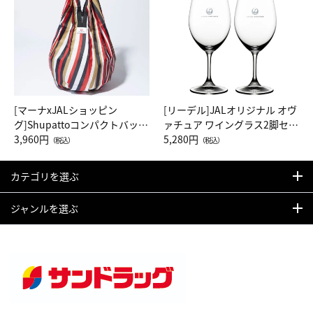
[マーナxJALショッピン
[リーデル]JALオリジナル オヴ
グ]Shupattoコンパクトバッグ
ァチュア ワイングラス2脚セッ
Drop JAL客室乗務員（LC）ス
3,960円
ト（レッドワイン）
5,280円
（税込）
（税込）
カーフ柄
カテゴリを選ぶ
ジャンルを選ぶ