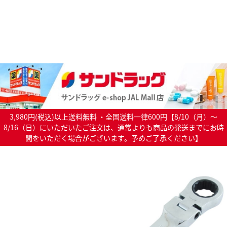
3,980円(税込)以上送料無料 ・全国送料一律600円【8/10（月）～
8/16（日）にいただいたご注文は、通常よりも商品の発送までにお時
間をいただく場合がございます。予めご了承ください】