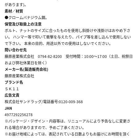
があります)。
素材／材質
●クロームバナジウム鋼。
保管及び取扱上の注意
ボルト、ナットのサイズに合ったものを使用し斜掛けや浅掛けはおやめ下さ
い。 ハンマー等で叩いて衝撃を与えたり、パイプ等を差し込んで使用しない
で下さい。 本来の目的、用途以外での使用はしないでください。
問い合わせ先
藤原産業株式会社 0794-82-8200 受付時間：10:00～17:00（土日、祝祭日
および弊社休業日を除く）
メーカー名(製造販売会社)
藤原産業株式会社
ブランド名
ＳＫ１１
広告文責
株式会社サンドラッグ/電話番号:0120-009-368
JAN
4977292256278
※パッケージ・デザイン・内容等は、リニューアルにより予告なしに変更さ
れる場合がありますので、予めご了承ください。
※お届け地域によっては、表記されている日数よりもお届けにお時間を頂く