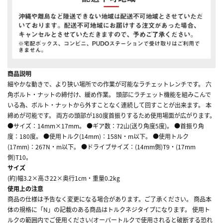
商品説明
細やかな動きで、より狭い場所での作業が可能なラチェットレンチです。 六
角ボルト・ナットの締付け、緩め作業。 頭部にラチェット機能を組みこんで
いる為、ボルト・ナットから外すことなく連続して回すことが出来ます。 本
締めが可能です。 両方の頭部が180度首振りするため使用場面が広がります。
●サイズ：14mm×17mm。 ●ギア数：72山(送り角度5度)。 ●首振り角
度：180度。 ●使用トルク(14mm)：158N・m以下。 ●使用トルク
(17mm)：267N・m以下。 ●ドライブサイズ：(14mm側)T9・(17mm
側)T10。
サイズ
(約)幅3.2×高さ22×奥行1cm・重量0.2kg
使用上の注意
商品の仕様は予告なく変更になる場合があります。ご了承ください。 商品本
体の規格に「N」の記載のある商品はトルクネジタイプになります。 使用ト
ルクの範囲内でご使用ください(オーバートルクで使用されると破断する恐れ