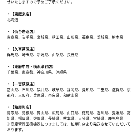
せいたしますので予めご了承ください。
【東雁来店】
北海道
【仙台岩沼店】
青森県、岩手県、宮城県、秋田県、山形県、福島県、茨城県、栃木県
【久喜菖蒲店】
群馬県、埼玉県、新潟県、山梨県、長野県
【東府中店・横浜瀬谷店】
千葉県、東京都、神奈川県、沖縄県
【一宮萩原店】
富山県、石川県、福井県、岐阜県、静岡県、愛知県、三重県、滋賀県、京
都府、大阪府、兵庫県、奈良県、和歌山県
【粕屋町店】
鳥取県、島根県、岡山県、広島県、山口県、徳島県、香川県、愛媛県、高
知県、福岡県、佐賀県、長崎県、熊本県、大分県、宮崎県、鹿児島県
※高度管理医療機器につきましては、粕屋町店より発送させていただいて
おります。