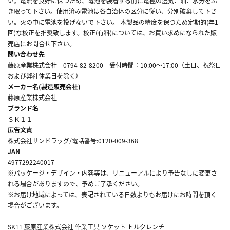
い。電流を良好に保つため、電池を装着する前に電極の湿気、油、水分をふ
き取って下さい。使用済み電池は各自治体の区分に従い、分別破棄して下さ
い。火の中に電池を投げないで下さい。 本製品の精度を保つため定期的(年1
回)な校正を推奨致します。校正(有料)については、お買い求めになられた販
売店にお問合せ下さい。
問い合わせ先
藤原産業株式会社 0794-82-8200 受付時間：10:00～17:00（土日、祝祭日
および弊社休業日を除く）
メーカー名(製造販売会社)
藤原産業株式会社
ブランド名
ＳＫ１１
広告文責
株式会社サンドラッグ/電話番号:0120-009-368
JAN
4977292240017
※パッケージ・デザイン・内容等は、リニューアルにより予告なしに変更さ
れる場合がありますので、予めご了承ください。
※お届け地域によっては、表記されている日数よりもお届けにお時間を頂く
場合がございます。
SK11 藤原産業株式会社 作業工具 ソケット トルクレンチ