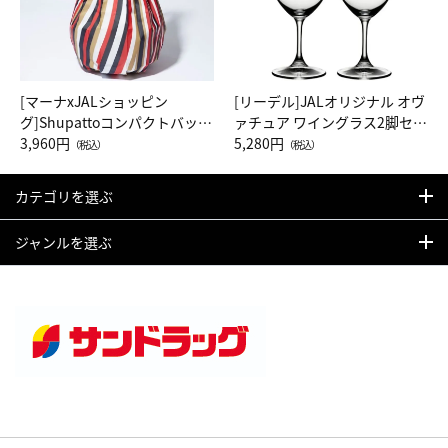
[マーナxJALショッピン
[リーデル]JALオリジナル オヴ
グ]Shupattoコンパクトバッグ
ァチュア ワイングラス2脚セッ
Drop JAL客室乗務員（LC）ス
3,960円
ト（レッドワイン）
5,280円
（税込）
（税込）
カーフ柄
カテゴリを選ぶ
ジャンルを選ぶ