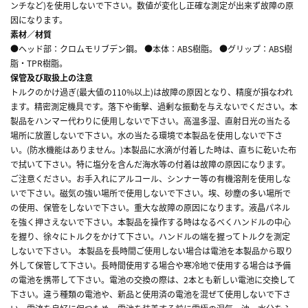
ンチなど)を使用しないで下さい。数値が変化し正確な測定が出来ず故障の原
因になります。
素材／材質
●ヘッド部：クロムモリブデン鋼。 ●本体：ABS樹脂。 ●グリップ：ABS樹
脂・TPR樹脂。
保管及び取扱上の注意
トルクのかけ過ぎ(最大値の110%以上)は故障の原因となり、精度が損なわれ
ます。精密測定機具です。落下や衝撃、過剰な振動を与えないでください。本
製品をハンマー代わりに使用しないで下さい。高温多湿、直射日光の当たる
場所に放置しないで下さい。水の当たる環境で本製品を使用しないで下さ
い。(防水機能はありません。)本製品に水滴が付着した時は、直ちに乾いた布
で拭いて下さい。特に塩分を含んだ海水等の付着は故障の原因になります。
ご注意ください。お手入れにアルコール、シンナー等の有機溶剤を使用しな
いで下さい。磁気の強い場所で使用しないで下さい。埃、砂塵の多い場所で
の使用、保管をしないで下さい。重大な故障の原因になります。液晶パネル
を強く押さえないで下さい。本製品を操作する時はなるべくハンドルの中心
を握り、徐々にトルクをかけて下さい。ハンドルの端を握ってトルクを測定
しないで下さい。 本製品を長時間ご使用しない場合は電池を本製品から取り
外して保管して下さい。長時間使用する場合や寒冷地で使用する場合は予備
の電池を携帯して下さい。電池の交換の際は、2本とも新しい電池に交換して
下さい。違う種類の電池や、新品と使用済の電池を混ぜて使用しないで下さ