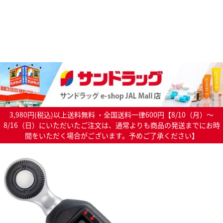
3,980円(税込)以上送料無料 ・全国送料一律600円【8/10（月）～
8/16（日）にいただいたご注文は、通常よりも商品の発送までにお時
間をいただく場合がございます。予めご了承ください】