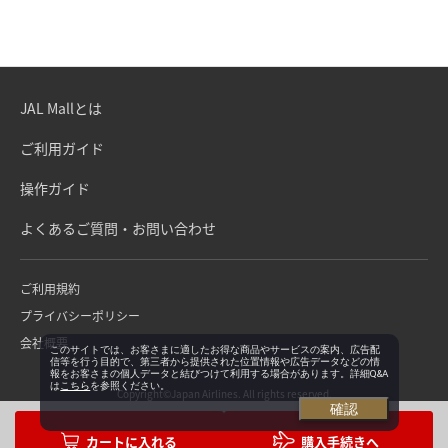
JAL Mallとは
ご利用ガイド
操作ガイド
よくあるご質問・お問い合わせ
ご利用規約
プライバシーポリシー
会社概要
このサイトでは、お客さまに適したお得な商品やサービスの案内、広告配
信等を行う目的で、第三者から提供された位置情報や広告データなどの情
報をお客さまの個人データと結びつけて利用する場合があります。詳細Q&A
は
こちら
を参照ください。
Copyright©Japan Airlines. All rights reserved.
確認
購入手続きへ