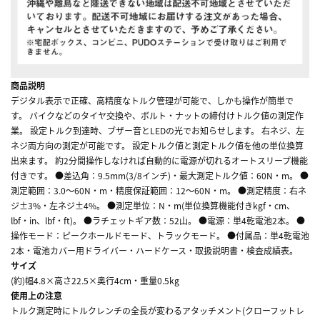
商品説明
デジタル表示で正確、高精度なトルク管理が可能で、しかも操作が簡単で
す。 バイクなどのタイヤ交換や、ボルト・ナットの締付けトルク値の測定作
業。 設定トルク到達時、ブザー音とLEDの光でお知らせします。 右ネジ、左
ネジ両方向の測定が可能です。 設定トルク値と測定トルク値を他の単位換算
出来ます。 約2分間操作しなければ自動的に電源が切れるオートスリープ機能
付きです。 ●差込角：9.5mm(3/8インチ)・最大測定トルク値：60N・m。 ●
測定範囲：3.0～60N・m・精度保証範囲：12～60N・m。 ●測定精度：右ネ
ジ±3%・左ネジ±4%。 ●測定単位：N・m(単位換算機能付きkgf・cm、
lbf・in、lbf・ft)。 ●ラチェットギア数：52山。 ●電源：単4乾電池2本。 ●
操作モード：ピークホールドモード、トラックモード。 ●付属品：単4乾電池
2本・電池カバー用ドライバー・ハードケース・取扱説明書・検査成績表。
サイズ
(約)幅4.8×高さ22.5×奥行4cm・重量0.5kg
使用上の注意
トルク測定時にトルクレンチの全長が変わるアタッチメント(クローフットレ