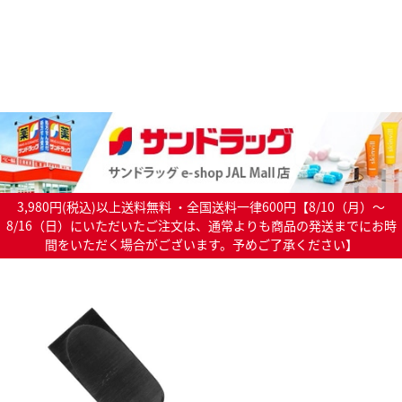
3,980円(税込)以上送料無料 ・全国送料一律600円【8/10（月）～
8/16（日）にいただいたご注文は、通常よりも商品の発送までにお時
間をいただく場合がございます。予めご了承ください】