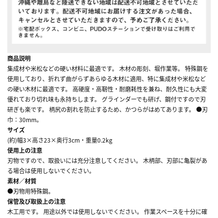
商品説明
集成材や米松などの硬い材料に最適です。 木材の彫刻、堀作業等。 特殊鋼を
使用しており、折れず曲がらずあらゆる木材に適用、特に集成材や米松など
の硬い木材に最適です。 高硬度・高靭性・耐磨耗性を兼ね、耐久性にも大変
優れており切れ味も永持ちします。 グラインダーでも研げ、鋼付ですので刃
研ぎも楽です。 柄尻の割れを防止するため、かつらがはめてあります。 ●刃
巾：30mm。
サイズ
(約)幅3×高さ23×奥行3cm・重量0.2kg
使用上の注意
刃物ですので、取扱いには充分注意してください。 木柄部、刃部に亀裂があ
る場合は使用しないでください。
素材／材質
●刃物用特殊鋼。
保管及び取扱上の注意
木工用です。 用途以外では使用しないでください。 作業スペースを十分に確