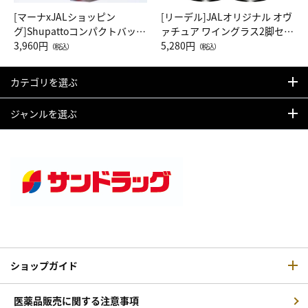
[マーナxJALショッピン
[リーデル]JALオリジナル オヴ
グ]Shupattoコンパクトバッグ
ァチュア ワイングラス2脚セッ
Drop JAL客室乗務員（LC）ス
3,960円
ト（レッドワイン）
5,280円
（税込）
（税込）
カーフ柄
カテゴリを選ぶ
ジャンルを選ぶ
ショップガイド
医薬品販売に関する注意事項