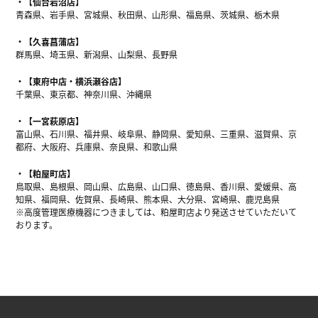
【仙台岩沼店】
青森県、岩手県、宮城県、秋田県、山形県、福島県、茨城県、栃木県
【久喜菖蒲店】
群馬県、埼玉県、新潟県、山梨県、長野県
【東府中店・横浜瀬谷店】
千葉県、東京都、神奈川県、沖縄県
【一宮萩原店】
富山県、石川県、福井県、岐阜県、静岡県、愛知県、三重県、滋賀県、京
都府、大阪府、兵庫県、奈良県、和歌山県
【粕屋町店】
鳥取県、島根県、岡山県、広島県、山口県、徳島県、香川県、愛媛県、高
知県、福岡県、佐賀県、長崎県、熊本県、大分県、宮崎県、鹿児島県
※高度管理医療機器につきましては、粕屋町店より発送させていただいて
おります。