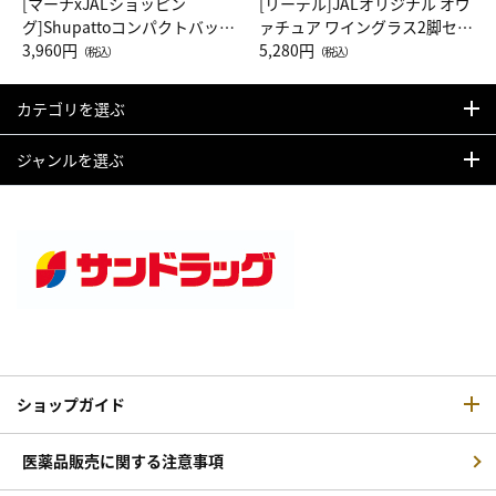
[マーナxJALショッピン
[リーデル]JALオリジナル オヴ
グ]Shupattoコンパクトバッグ
ァチュア ワイングラス2脚セッ
Drop JAL客室乗務員（LC）ス
3,960円
ト（レッドワイン）
5,280円
（税込）
（税込）
カーフ柄
カテゴリを選ぶ
ジャンルを選ぶ
ショップガイド
医薬品販売に関する注意事項