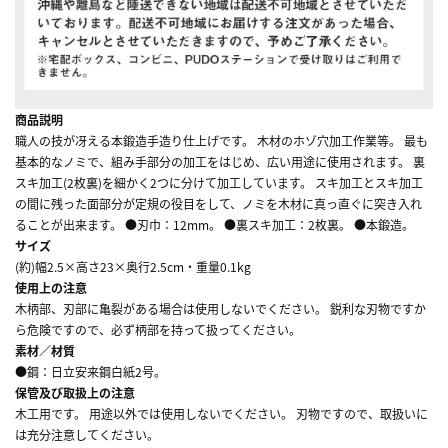
商品説明
職人の技が冴える本鍛造手造り仕上げです。 木材のホゾ穴加工作業等。 最も
基本的なノミで、組み手部分の加工をはじめ、広い用途に使用されます。 裏
スキ加工(2枚裏)を細かく2つに分けて加工しています。 スキ加工とスキ加工
の間に残った面部分が定規の役目をして、ノミを木材に真っ直ぐに突き入れ
ることが出来ます。 ●刃巾：12mm。 ●裏スキ加工：2枚裏。 ●本鍛造。
サイズ
(約)幅2.5×高さ23×奥行2.5cm・重量0.1kg
使用上の注意
木柄部、刃部に亀裂がある場合は使用しないでください。 鋭利な刃物ですか
ら危険ですので、必ず柄部を持って扱ってください。
素材／材質
●鋼：日立安来鋼白紙2号。
保管及び取扱上の注意
木工用です。 用途以外では使用しないでください。 刃物ですので、取扱いに
は充分注意してください。