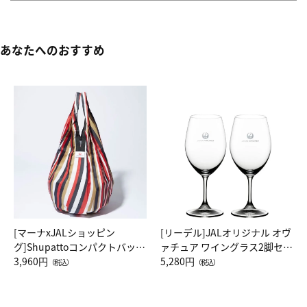
あなたへのおすすめ
[マーナxJALショッピン
[リーデル]JALオリジナル オヴ
グ]Shupattoコンパクトバッグ
ァチュア ワイングラス2脚セッ
Drop JAL客室乗務員（LC）ス
3,960円
ト（レッドワイン）
5,280円
（税込）
（税込）
カーフ柄