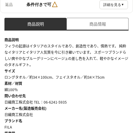
△
条件付きで可
返品
詳細を見る
▼
商品説明
商品情報
商品説明
フィラの起源はイタリアのスタイルであり、創造性であり、情熱です。 純粋
なイタリアとイタリア人気質を今に引き継いでいます。 スポーツブランドら
しい爽やかなブルーグリーンにベージュの差し色を入れて、軽やかなイメージ
のタオルギフト。
サイズ
ロングタオル／約34×100cm、フェイスタオル／約34×75cm
素材／材質
綿100％
問い合わせ先
日繊商工株式会社 TEL：06-6241-5935
メーカー名(製造販売会社)
日繊商工株式会社
ブランド名
FILA