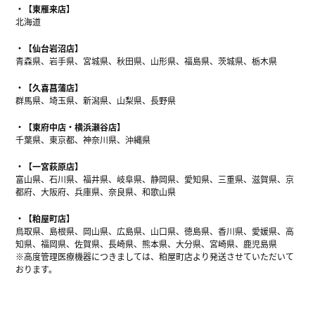
【東雁来店】
北海道
【仙台岩沼店】
青森県、岩手県、宮城県、秋田県、山形県、福島県、茨城県、栃木県
【久喜菖蒲店】
群馬県、埼玉県、新潟県、山梨県、長野県
【東府中店・横浜瀬谷店】
千葉県、東京都、神奈川県、沖縄県
【一宮萩原店】
富山県、石川県、福井県、岐阜県、静岡県、愛知県、三重県、滋賀県、京
都府、大阪府、兵庫県、奈良県、和歌山県
【粕屋町店】
鳥取県、島根県、岡山県、広島県、山口県、徳島県、香川県、愛媛県、高
知県、福岡県、佐賀県、長崎県、熊本県、大分県、宮崎県、鹿児島県
※高度管理医療機器につきましては、粕屋町店より発送させていただいて
おります。