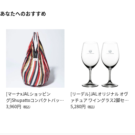
あなたへのおすすめ
[マーナxJALショッピン
[リーデル]JALオリジナル オヴ
グ]Shupattoコンパクトバッグ
ァチュア ワイングラス2脚セッ
Drop JAL客室乗務員（LC）ス
3,960円
ト（レッドワイン）
5,280円
（税込）
（税込）
カーフ柄