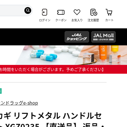
ログイン
クーポン
お気入り
注文履歴
カート
までにお時間をいただく場合がございます。予めご了承ください】
ンドラッグe-shop
カギ リフトメタル ハンドルセ
 XGZ0235 【直送品】 返品・