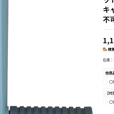
キ
不
1,
積算
在庫
他商
〇
【代
〇