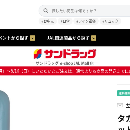
#お中元
#日傘
#ワイン福袋
#リュック
ベントから探す
JAL関連商品から探す
8/10（月）～8/16（日）にいただいたご注文は、通常よりも商品の発送
サ
タ
ット