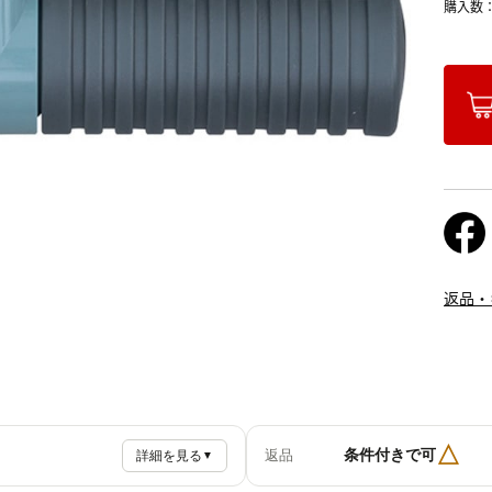
購入数
返品・
△
条件付きで可
返品
詳細を見る
▼