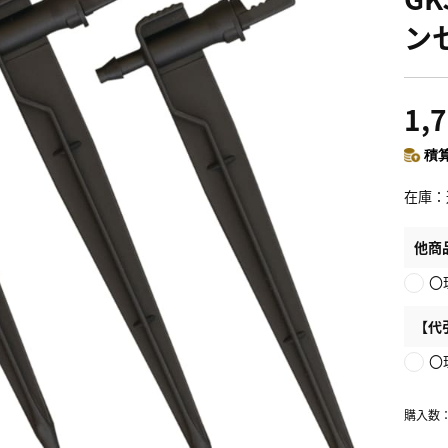
ン
1,
積算
在庫
他商
〇
【代
〇
購入数