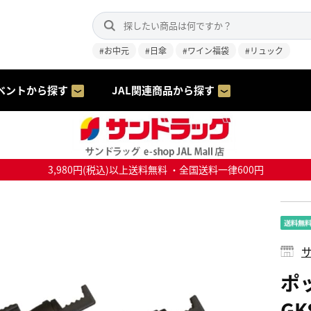
#お中元
#日傘
#ワイン福袋
#リュック
ベントから探す
JAL関連商品から探す
3,980円(税込)以上送料無料 ・全国送料一律600円
サ
ポ
G