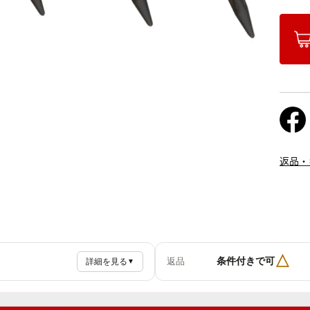
返品・
△
条件付きで可
返品
詳細を見る
▼