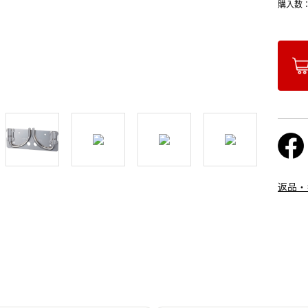
購入数
返品・