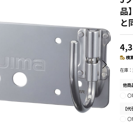
品
と
4,
積算
在庫
他商
〇
【代
〇