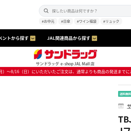
#お中元
#日傘
#ワイン福袋
#リュック
ベントから探す
JAL関連商品から探す
8/10（月）～8/16（日）にいただいたご注文は、通常よりも商品の発送
サ
T
J