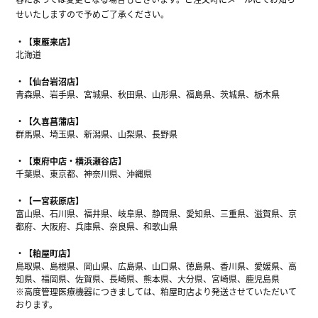
せいたしますので予めご了承ください。
【東雁来店】
北海道
【仙台岩沼店】
青森県、岩手県、宮城県、秋田県、山形県、福島県、茨城県、栃木県
【久喜菖蒲店】
群馬県、埼玉県、新潟県、山梨県、長野県
【東府中店・横浜瀬谷店】
千葉県、東京都、神奈川県、沖縄県
【一宮萩原店】
富山県、石川県、福井県、岐阜県、静岡県、愛知県、三重県、滋賀県、京
都府、大阪府、兵庫県、奈良県、和歌山県
【粕屋町店】
鳥取県、島根県、岡山県、広島県、山口県、徳島県、香川県、愛媛県、高
知県、福岡県、佐賀県、長崎県、熊本県、大分県、宮崎県、鹿児島県
※高度管理医療機器につきましては、粕屋町店より発送させていただいて
おります。