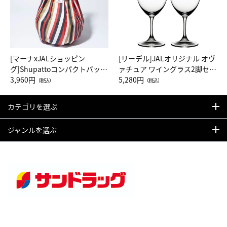
[マーナxJALショッピン
[リーデル]JALオリジナル オヴ
グ]Shupattoコンパクトバッグ
ァチュア ワイングラス2脚セッ
Drop JAL客室乗務員（LC）ス
3,960円
ト（レッドワイン）
5,280円
（税込）
（税込）
カーフ柄
カテゴリを選ぶ
ジャンルを選ぶ