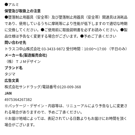
●アルミ
保管及び取扱上の注意
●墜落制止用器具（安全帯）及び墜落制止用器具（安全帯）関連具は消耗品
であり、使用しているうちに摩耗等により性能が低下しますので適切な時期
に交換してください。●ご使用前に取扱説明書を必ずお読みください。●製
品仕様は予告なく変更する場合がございます。●予めご了承ください
問い合わせ先
トラスコ中山株式会社 03-3433-9872 受付時間：10:00～17:00 （平日のみ）
メーカー名(製造販売会社)
（株）ＴＪＭデザイン
ブランド名
タジマ
広告文責
株式会社サンドラッグ/電話番号:0120-009-368
JAN
4975364267382
※パッケージ・デザイン・内容等は、リニューアルにより予告なしに変更さ
れる場合がありますので、予めご了承ください。
※お届け地域によっては、表記されている日数よりもお届けにお時間を頂く
場合がございます。