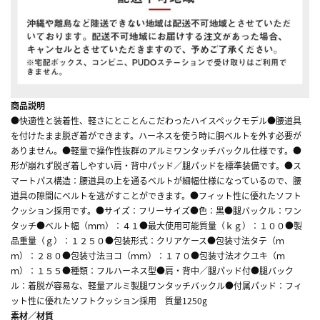
商品説明
●快適性と装着性、軽さにとことんこだわったハイスペックモデル●腰道具
を付けたまま脱ぎ着ができます。ハーネスを使う時に胴ベルトを外す必要が
ありません。●軽量で操作性抜群のアルミワンタッチバックル仕様です。●
形が崩れず脱ぎ着しやすい肩・背中パッド／腿パッドを標準装備です。●ス
マートパス構造：腰道具の上を通るベルトが細幅仕様になっているので、腰
道具の隙間にベルトを逃がすことができます。●フィット性に優れたソフト
クッション採用です。●サイズ：フリーサイズ●色：黒●腿バックル：ワン
タッチ●ベルト幅（ｍｍ）：４１●最大使用可能質量（ｋｇ）：１００●製
品重量（ｇ）：１２５０●包装形式：クリアケース●包装寸法タテ（ｍ
ｍ）：２８０●包装寸法ヨコ（ｍｍ）：１７０●包装寸法オクユキ（ｍ
ｍ）：１５５●種類：フルハーネス型●肩・背中／腿パッド付●腿バック
ル：着脱が容易な、軽量アルミ製腿ワンタッチバックル●付属パッド：フィ
ット性に優れたソフトクッション採用 質量1250g
素材／材質