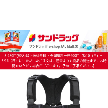
3,980円(税込)以上送料無料 ・全国送料一律600円【8/10（月）～
8/16（日）にいただいたご注文は、通常よりも商品の発送までにお時
間をいただく場合がございます。予めご了承ください】