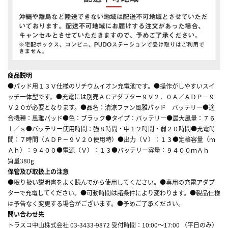
商品説明
●パッド用１３Ｖ仕様のリチウムイオン充電池です。●操作がしやすいスイ
ッチ一体型です。●充電には別売ＡＣアダプター９Ｖ２．０Ａ／ＡＤＰ－９
Ｖ２０が必要となります。●品名：清涼ファン風雅パッド バッテリー●適
合機種：風雅パッド●色：ブラック●タイプ：バッテリー●最大風量：７６
ｌ／ｓ●バッテリー使用時間：強８時間・中１２時間・弱２０時間●充電時
間：７時間（ＡＤＰ－９Ｖ２０使用時）●出力（Ｖ）：１３●定格容量（ｍ
Ａｈ）：９４００●電源（Ｖ）：１３●バッテリー容量：９４００ｍＡｈ
質量380g
保管及び取扱上の注意
●取り扱い説明書をよく読んでから使用してください。●専用の充電アダプ
ターで充電してください。●可動時間は諸条件により変わります。●製品仕様
は予告なく変更する場合がございます。●予めご了承ください。
問い合わせ先
トラスコ中山株式会社 03-3433-9872 受付時間：10:00～17:00 （平日のみ）