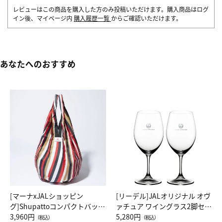
レビューはこの商品を購入した方のみ投稿いただけます。購入商品はログ
イン後、マイページ内
購入履歴一覧
からご確認いただけます。
あなたへのおすすめ
[マーナxJALショッピン
[リーデル]JALオリジナル オヴ
グ]Shupattoコンパクトバッグ
ァチュア ワイングラス2脚セッ
Drop JAL客室乗務員（LC）ス
3,960円
ト（レッドワイン）
5,280円
（税込）
（税込）