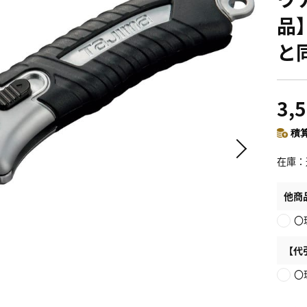
品
と
3,
積算
在庫
他商
〇
【代
〇