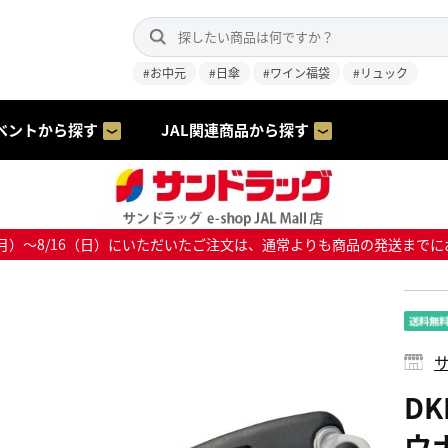
#お中元
#日傘
#ワイン福袋
#リュック
ベントから探す
JAL関連商品から探す
8/10（月）～8/16（日）にいただいたご注文は、通常よりも商品の発送
サ
D
ウ